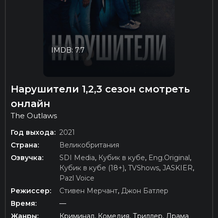
IMDB: 7.7
Нарушители 1,2,3 сезон смотреть
онлайн
The Outlaws
Год выхода:
2021
Страна:
Великобритания
Озвучка:
SDI Media
,
Кубик в кубе
,
Eng.Original
,
Кубик в кубе (18+)
,
TVShows
,
JASKIER
,
Pazl Voice
Режиссер:
Стивен Мерчант
,
Джон Батлер
Время:
—
Жанры:
Криминал, Комедия, Триллер, Драма