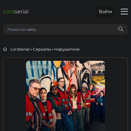
Lord
serial
Войти
Lordserial
»
Сериалы
» Нарушители
HD (720p)