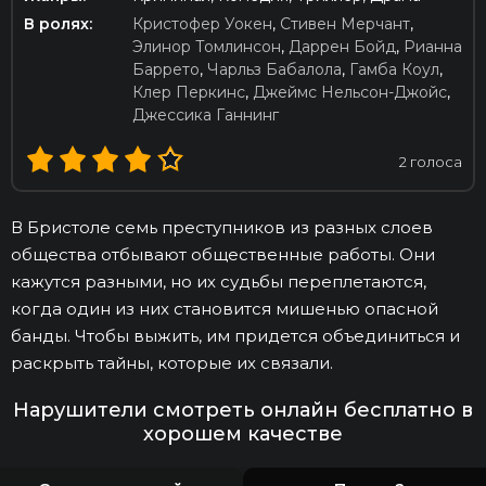
В ролях:
Кристофер Уокен
,
Стивен Мерчант
,
Элинор Томлинсон
,
Даррен Бойд
,
Рианна
Баррето
,
Чарльз Бабалола
,
Гамба Коул
,
Клер Перкинс
,
Джеймс Нельсон-Джойс
,
Джессика Ганнинг
2
голоса
В Бристоле семь преступников из разных слоев
общества отбывают общественные работы. Они
кажутся разными, но их судьбы переплетаются,
когда один из них становится мишенью опасной
банды. Чтобы выжить, им придется объединиться и
раскрыть тайны, которые их связали.
Нарушители смотреть онлайн бесплатно в
хорошем качестве