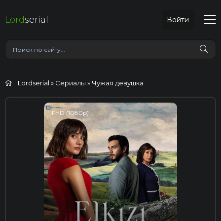
Lord
serial
Войти
Lordserial
»
Сериалы
» Чужая девушка
FHD (1080p)