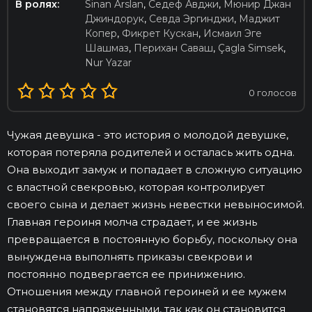
В ролях:
Sinan Arslan
,
Седеф Авджи
,
Мюнир Джан
Джиндорук
,
Севда Эргинджи
,
Маджит
Копер
,
Фикрет Кускан
,
Исмаил Эге
Шашмаз
,
Перихан Саваш
,
Çagla Simsek
,
Nur Yazar
0
голосов
Чужая девушка - это история о молодой девушке,
которая потеряла родителей и осталась жить одна.
Она выходит замуж и попадает в сложную ситуацию
с властной свекровью, которая контролирует
своего сына и делает жизнь невестки невыносимой.
Главная героиня молча страдает, и ее жизнь
превращается в постоянную борьбу, поскольку она
вынуждена выполнять приказы свекрови и
постоянно подвергается ее принижению.
Отношения между главной героиней и ее мужем
становятся напряженными, так как он становится