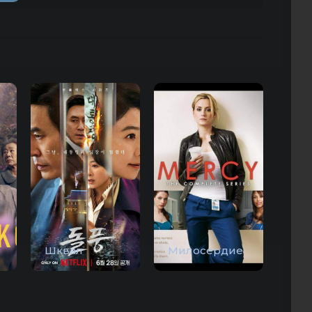
Шквал
Милосердие