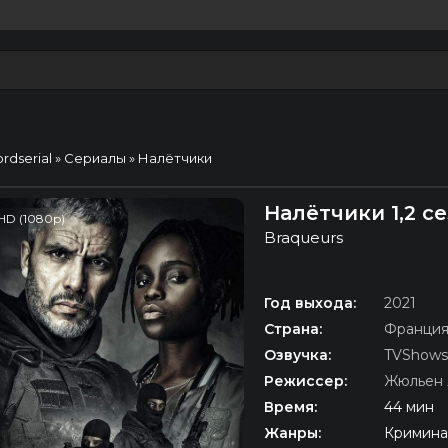
ordserial
»
Сериалы
» Налётчики
Налётчики 1,2 с
HD (1080p)
Braqueurs
Год выхода:
2021
Страна:
Франци
Озвучка:
TVShows
Режиссер:
Жюльен 
Время:
44 мин
Жанры:
Криминал