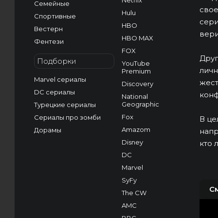
Netflix
Семейные
свое
Hulu
Спортивные
сери
HBO
Вестерн
вери
HBO MAX
Фентези
FOX
Друг
Подборки
YouTube
личн
Premium
Marvel сериалы
жест
Discovery
DC сериалы
конф
National
Geographic
Турецкие сериалы
Fox
Сериалы про зомби
В це
Amazom
Дорамы
напр
Disney
кто 
DC
Marvel
SyFy
С
The CW
AMC