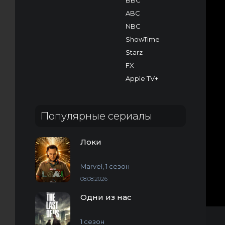
BBC
ABC
NBC
ShowTime
Starz
FX
Apple TV+
Популярные сериалы
Локи
Marvel, 1 сезон
08.08.2026
Одни из нас
1 сезон