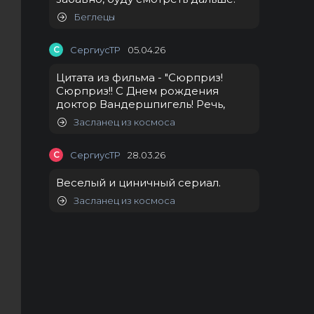
Беглецы
С
СергиусТР
05.04.26
Цитата из фильма - "Сюрприз!
Сюрприз!! С Днем рождения
доктор Вандершпигель! Речь,
Засланец из космоса
С
СергиусТР
28.03.26
Веселый и циничный сериал.
Засланец из космоса