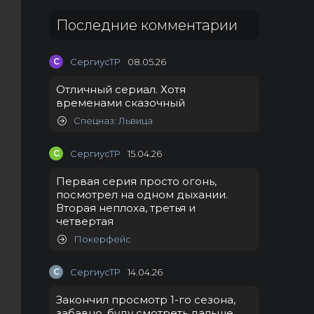
Последние комментарии
С
СергиусТР
08.05.26
Отличный сериал. Хотя
временами сказочный
Спецназ: Львица
С
СергиусТР
15.04.26
Первая серия просто огонь,
посмотрел на одном дыхании.
Вторая неплоха, третья и
четвертая
Покерфейс
С
СергиусТР
14.04.26
Закончил просмотр 1-го сезона,
забавно, буду смотреть дальше.