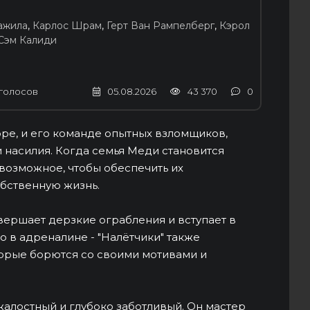
ажила
,
Карлос Шрам
,
Герт Ван Рампелберг
,
Кэрол
Сэм Калиди
голосов
05.08.2026
43 370
0
оре, и его команде опытных взломщиков,
насилия. Когда семья Меди становится
возможное, чтобы обеспечить их
обственную жизнь.
ершает дерзкие ограбления и вступает в
о в адреналине - "Налётчики" также
орые борются со своими мотивами и
алостный и глубоко заботливый. Он мастер