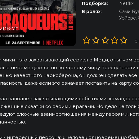
Подборка:
Netflix
В ролях:
Сами Бу
Уэйерс
,
MDB: 7.0
0
тчики - это захватывающий сериал о Меди, опытном в
рые перемещаются по коварному миру преступности и 
нью известного наркобарона, он должен сделать все 
пасность, даже если это означает поставить на карту с
ал наполнен захватывающими событиями, команда сов
яженные схватки со своими врагами. Но дело не тольк
едуют сложные взаимоотношения между героями, кот
анностью.
 - интересный персонаж, человек одновременно безж