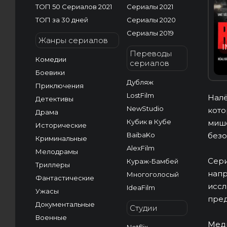
ТОП 50 Сериалов 2021
Сериалы 2021
ТОП за 30 дней
Сериалы 2020
Сериалы 2019
Жанры сериалов
I
Переводы
Комедии
сериалов
Боевики
Дубляж
Приключения
LostFilm
Налё
Детективы
NewStudio
кото
Драма
Кубик в Кубе
мише
Исторические
BaibaKo
безо
Криминальные
AlexFilm
Мелодрамы
Сери
Кураж-Бамбей
Триллеры
напр
Многоголосый
Фантастические
иссл
IdeaFilm
Ужасы
пред
Документальные
Студии
Военные
Меди