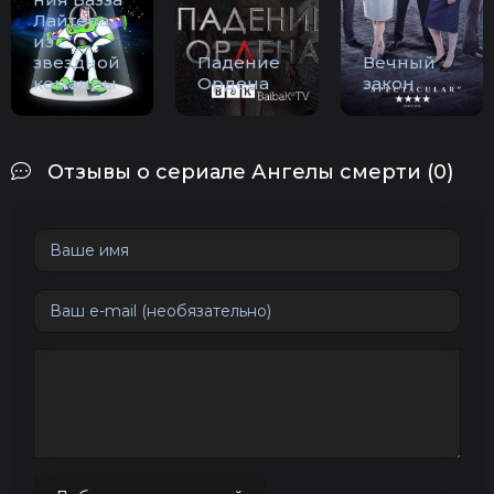
Лайтера
из
звездной
Падение
Вечный
команды
Ордена
закон
Отзывы о сериале Ангелы смерти (0)