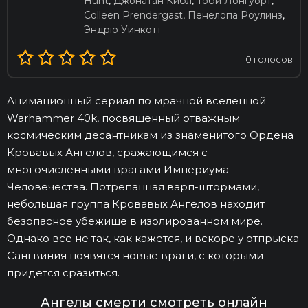
Hunt
,
Джонатан Кибл
,
Тоби Лонгуорт
,
Colleen Prendergast
,
Пенелопа Роулинз
,
Эндрю Уинкотт
0
голосов
Анимационный сериал по мрачной вселенной
Warhammer 40k, посвященный отважным
космическим десантникам из знаменитого Ордена
Кровавых Ангелов, сражающимся с
многочисленными врагами Империума
Человечества. Потрепанная варп-штормами,
небольшая группа Кровавых Ангелов находит
безопасное убежище в изолированном мире.
Однако все не так, как кажется, и вскоре у отпрыска
Сангвиния появятся новые враги, с которыми
придется сразиться.
Ангелы смерти смотреть онлайн