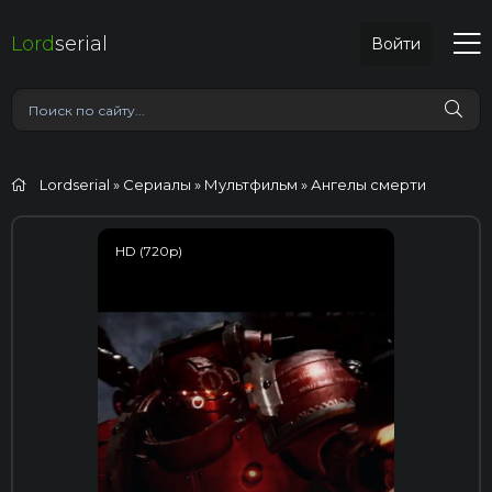
Lord
serial
Войти
Lordserial
»
Сериалы
»
Мультфильм
» Ангелы смерти
HD (720p)