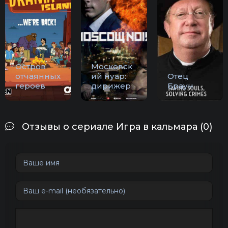
Остров
Московск
отчаянных
ий нуар:
Отец
героев
дирижер
Браун
Отзывы о сериале Игра в кальмара (0)