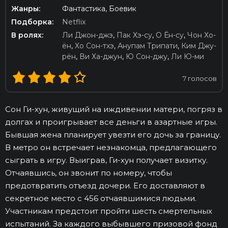
Жанры:
Фантастика, Боевик
Подборка:
Netflix
В ролях:
Ли Джон-джэ
,
Пак Хэ-су
,
О Ён-су
,
Чон Хо-
ён
,
Хо Сон-тхэ
,
Анупам Трипати
,
Ким Джу-
рён
,
Ви Ха-джун
,
Ю Сон-джу
,
Ли Ю-ми
7
голосов
Сон Ги-хун, живущий на иждивении матери, погряз в
долгах и проигрывает все деньги в азартные игры.
Бывшая жена планирует увезти его дочь за границу.
В метро он встречает незнакомца, предлагающего
сыграть в игру. Выиграв, Ги-хун получает визитку.
Отчаявшись, он звонит по номеру, чтобы
предотвратить отъезд дочери. Его доставляют в
секретное место с 456 отчаявшимися людьми.
Участникам предстоит пройти шесть смертельных
испытаний. За каждого выбывшего призовой фонд