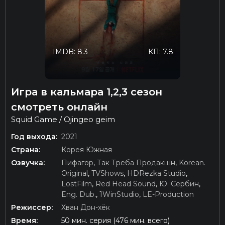
IMDB: 8.3
КП: 7.8
Игра в кальмара 1,2,3 сезон
смотреть онлайн
Squid Game / Ojingeo geim
Год выхода:
2021
Страна:
Корея Южная
Озвучка:
Пифагор
,
Так Треба Продакшн
,
Korean.
Original
,
TVShows
,
HDRezka Studio
,
LostFilm
,
Red Head Sound
,
Ю. Сербин
,
Eng. Dub.
,
1WinStudio
,
LE-Production
Режиссер:
Хван Дон-хёк
Время:
50 мин. серия (476 мин. всего)