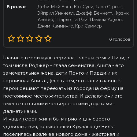
В ролях:
Деби Мэй Уэст
,
Кэт Суси
,
Тара Стронг
,
Эйприл Уинчелл
,
Джефф Беннетт
,
Фрэнк
Уэлкер
,
Шарлотта Рэй
,
Памела Адлон
,
Джим Каммингс
,
Кри Саммер
0
голосов
Главные герои мультсериала - члены семьи Дили, в
том числе Роджер - глава семейства, Анита - его
замечательная жена, дети Понго и Пэдди и их
горничная Анита. Дело в том, что наши главные
герои решают переехать из города на ферму на
постоянное место жительства. И делают они это
вместе со своими четвероногими друзьями -
далматинами.
И наши герои жили бы мирно и для своего
удовольствия, только некая Круэлла де Виль
поселилась возле ее нового дома - жестокая и