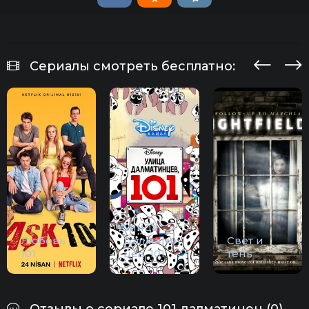
Сериалы смотреть бесплатно:
Улица
Любовь
Далматин
Свет и
101
цев, 101
тень