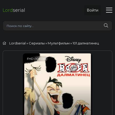
Lord
serial
Войти
Lordserial
»
Сериалы
»
Мультфильм
» 101 далматинец
FHD (1080p)