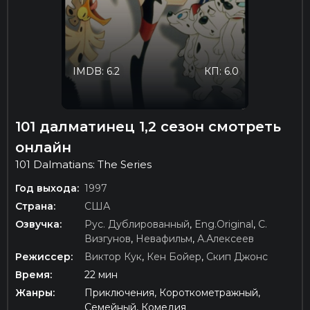
IMDB: 6.2
КП: 6.0
101 далматинец 1,2 сезон смотреть
онлайн
101 Dalmatians: The Series
Год выхода:
1997
Страна:
США
Озвучка:
Рус. Дублированный
,
Eng.Original
,
C.
Визгунов
,
Невафильм
,
А.Алексеев
Режиссер:
Виктор Кук
,
Кен Бойер
,
Скип Джонс
Время:
22 мин
Жанры:
Приключения, Короткометражный,
Семейный, Комедия