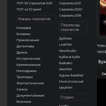
ТОП 50 Сериалов 2021
Сериалы 2021
ТОП за 30 дней
Сериалы 2020
Сериалы 2019
Жанры сериалов
I
Переводы
Комедии
сериалов
Боевики
Дубляж
Приключения
LostFilm
Член
Детективы
NewStudio
проф
Драма
Кубик в Кубе
Исторические
Бум
BaibaKo
Криминальные
AlexFilm
Мелодрамы
С
Кураж-Бамбей
Триллеры
Многоголосый
Фантастические
IdeaFilm
Ужасы
Документальные
Студии
Военные