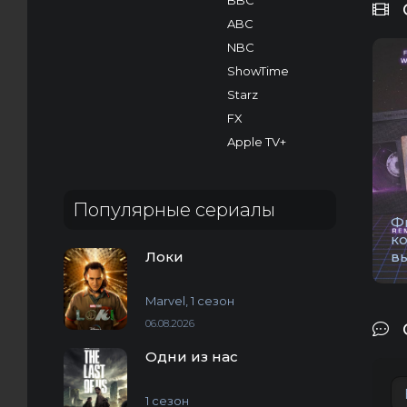
BBC
ABC
NBC
ShowTime
Starz
FX
Apple TV+
Популярные сериалы
Ф
к
Локи
в
Marvel, 1 сезон
06.08.2026
Одни из нас
1 сезон