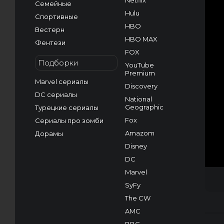
Netflix
Семейные
Hulu
Спортивные
HBO
Вестерн
HBO MAX
Фентези
FOX
Подборки
YouTube
Premium
Marvel сериалы
Discovery
DC сериалы
National
Geographic
Турецкие сериалы
Fox
Сериалы про зомби
Amazom
Дорамы
Disney
DC
Marvel
SyFy
The CW
AMC