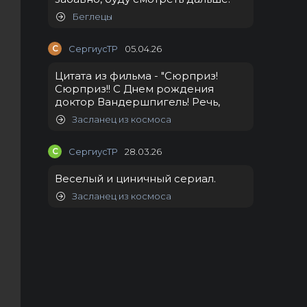
Беглецы
С
СергиусТР
05.04.26
Цитата из фильма - "Сюрприз!
Сюрприз!! С Днем рождения
доктор Вандершпигель! Речь,
Засланец из космоса
С
СергиусТР
28.03.26
Веселый и циничный сериал.
Засланец из космоса