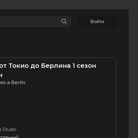
Войти
т Токио до Берлина 1 сезон
н
io a Berlín
 Studio
тальный