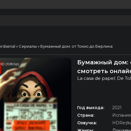
ordserial
»
Сериалы
» Бумажный дом: от Токио до Берлина
Бумажный дом: о
HD (1080p)
смотреть онлай
La casa de papel: De Tok
Год выхода:
2021
Страна:
Испания
Озвучка:
HDRezka
Жанры:
Докумен