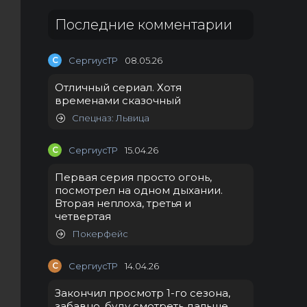
Последние комментарии
С
СергиусТР
08.05.26
Отличный сериал. Хотя
временами сказочный
Спецназ: Львица
С
СергиусТР
15.04.26
Первая серия просто огонь,
посмотрел на одном дыхании.
Вторая неплоха, третья и
четвертая
Покерфейс
С
СергиусТР
14.04.26
Закончил просмотр 1-го сезона,
забавно, буду смотреть дальше.