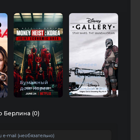
Галерея
Диснея:
Звездные
Бумажный
войны:
дом: Корея
Мандалорец
 Берлина (0)