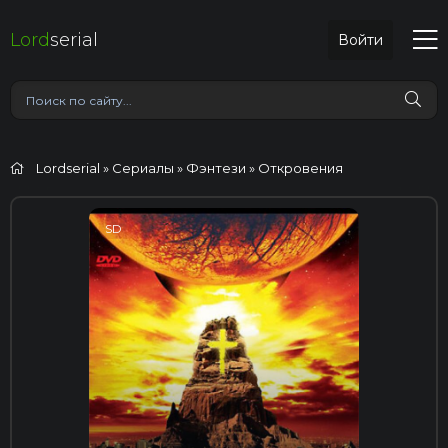
Lord
serial
Войти
Lordserial
»
Сериалы
»
Фэнтези
» Откровения
SD