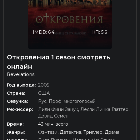
IMDB: 6.4
КП: 5.6
Откровения 1 сезон смотреть
онлайн
Revelations
Год выхода:
2005
Страна:
США
Озвучка:
Рус. Проф. многоголосый
Режиссер:
Лили Фини Занук
,
Лесли Линка Глаттер
,
Дэвид Семел
Время:
43 мин. всего
Жанры:
Фэнтези, Детектив, Триллер, Драма