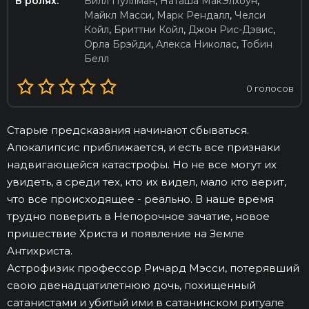
В ролях:
Билл Пуллман
,
Наташа МакЭлхоун
,
Майкл Масси
,
Марк Рендалл
,
Челси
Койл
,
Бриттни Койл
,
Джон Рис-Дэвис
,
Орла Брэйди
,
Алекса Николас
,
Тобин
Белл
0
голосов
Старые предсказания начинают сбываться.
Апокалипсис приближается, и есть все признаки
надвигающейся катастрофы. Но не все могут их
увидеть, а среди тех, кто их видел, мало кто верит,
что все происходящее - реально. В наше время
трудно поверить в Непорочное зачатие, новое
пришествие Христа и появление на Земле
Антихриста.
Астрофизик профессор Ричард Мэсси, потерявший
свою двенадцатилетнюю дочь, похищенный
сатанистами и убитый ими в сатанинском ритуале