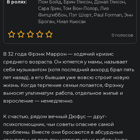
В ролях:
Пом Бойд
,
Брин Глисон
,
Донал Глисон
,
Сара Грин
,
Том Вон-Лолор
,
Лиз
Фитцгиббон
,
Пэт Шорт
,
Paul Forman
,
Энн
Броган
,
Ниал Кьюсак
0
голосов
В 32 года Фрэнк Маррон — ходячий кризис
среднего возраста. Он ютяется у мамы, называет
себя музыкантом (хотя последний аккорд брал пять
лет назад), а его бывшая уже вовсю строит новую
жизнь. Когда терпение семьи лопается, Фрэнку
выносят ультиматум: работа, отдельное жильё и
взросление — немедленно.
К счастью, рядом вечный Дюфус — друг-
психопомощник, чьи советы опаснее самой
проблемы. Вместе они бросаются в абсурдные
авантюры: от попыток устроиться на работу (куда