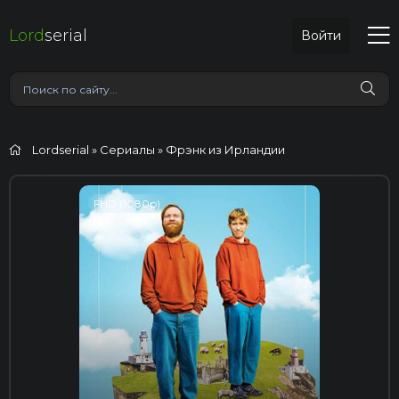
Lord
serial
Войти
Lordserial
»
Сериалы
» Фрэнк из Ирландии
FHD (1080p)