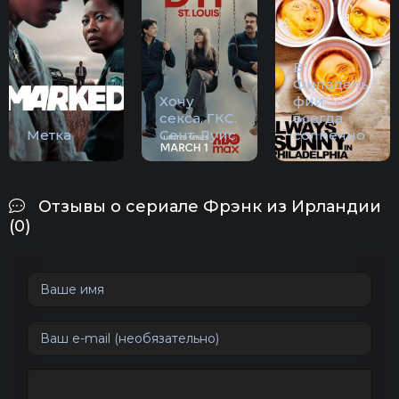
В
Филадель
Хочу
фии
секса. ГКС.
всегда
Метка
Сент-Луис
солнечно
Отзывы о сериале Фрэнк из Ирландии
(0)