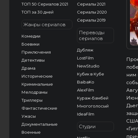
ТОП 50 Сериалов 2021
Сериалы 2021
ТОП за 30 дней
Сериалы 2020
Сериалы 2019
Жанры сериалов
I
Переводы
Комедии
сериалов
Боевики
Дубляж
Приключения
LostFilm
Прое
Детективы
NewStudio
побе
Драма
Кубик в Кубе
ним 
Исторические
BaibaKo
собы
Криминальные
Авгу
AlexFilm
Мелодрамы
Июнь
Кураж-Бамбей
Триллеры
Дьеп
Многоголосый
Фантастические
защи
IdeaFilm
Ужасы
США?
Документальные
Студии
«Гит
Военные
прич