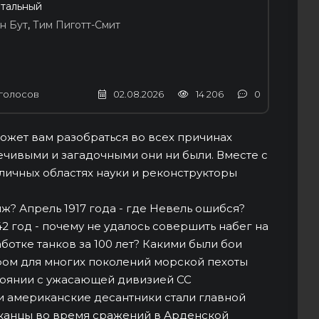
тальный
н Бут
,
Тим Пиготт-Смит
голосов
02.08.2026
14 206
0
ожет вам разобраться во всех причинах
чивыми и загадочными они ни были. Вместе с
зличных областях науки и реконструкторы
ж? Апрель 1917 года - где Невель ошибся?
42 год - почему не удалось совершить набег на
отке танков за 100 лет? Какими были бои
фом для многих поколений морской пехоты
тоянии с ужасающей дивизией СС
и американские десантники стали главной
иканцы во время сражений в Арденской