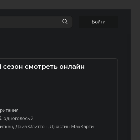
Войти
1 сезон смотреть онлайн
ритания
б. одноголосый
иткен
,
Дэйв Флиттон
,
Джастин МакКарти