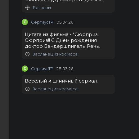
Беглецы
С
СергиусТР
05.04.26
Цитата из фильма - "Сюрприз!
Сюрприз!! С Днем рождения
доктор Вандершпигель! Речь,
Засланец из космоса
С
СергиусТР
28.03.26
Веселый и циничный сериал.
Засланец из космоса