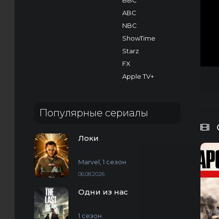
BBC
ABC
NBC
ShowTime
Starz
FX
Apple TV+
Популярные сериалы
Локи
Marvel, 1 сезон
06.08.2026
Одни из нас
1 сезон