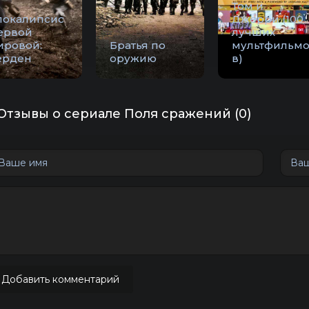
Том и
покалипсис
Джерри (100
ервой
лучших
ировой:
Братья по
мультфильм
ерден
оружию
в)
Отзывы о сериале Поля сражений (0)
Добавить комментарий