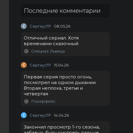
Последние комментарии
С
СергиусТР
08.05.26
Отличный сериал. Хотя
временами сказочный
Спецназ: Львица
С
СергиусТР
15.04.26
Первая серия просто огонь,
посмотрел на одном дыхании.
Вторая неплоха, третья и
четвертая
Покерфейс
С
СергиусТР
14.04.26
Закончил просмотр 1-го сезона,
забавно, буду смотреть дальше.