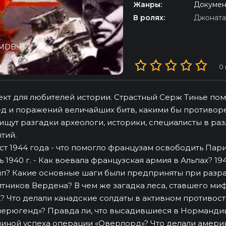
Жанры:
Докумен
В ролях:
Джоната
MDB: 8.7
0
кт для любителей истории. Страстный Серж Тинье пом
д и поражений величайших битв, какими бы противоре
ищут разгадки археологи, историки, специалисты в ра
тий.
ст 1944 года - что помогло французам освободить Пари
 1940 г. - Как воевала французская армия в Альпах? 19
п? Какие основные шаги были предприняты при разраб
тников Вердена? В чем же загадка леса, ставшего ми
 Что делали канадские солдаты в активном противос
лерюгенд»? Правда ли, что высадившиеся в Норманди
иной успеха операции «Оверлорд»? Что делали амер