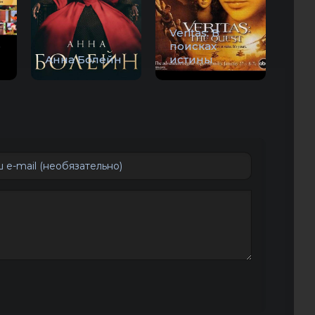
Veritas: В
о
поисках
Анна Болейн
истины