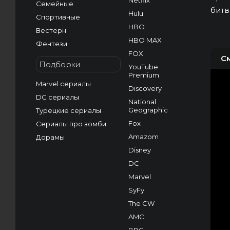
Netflix
Семейные
битв
Hulu
Спортивные
HBO
Вестерн
HBO MAX
Фентези
FOX
С
Подборки
YouTube
Premium
Marvel сериалы
Discovery
DC сериалы
National
Geographic
Турецкие сериалы
Fox
Сериалы про зомби
Amazom
Дорамы
Disney
DC
Marvel
SyFy
The CW
AMC