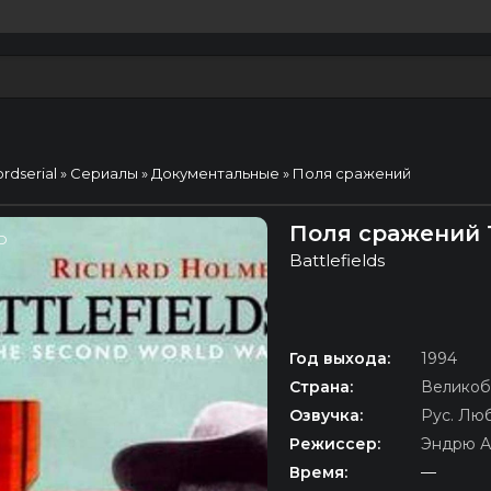
ordserial
»
Сериалы
»
Документальные
» Поля сражений
Поля сражений 
D
Battlefields
Год выхода:
1994
Страна:
Великоб
Озвучка:
Рус. Лю
Режиссер:
Эндрю А
Время:
—