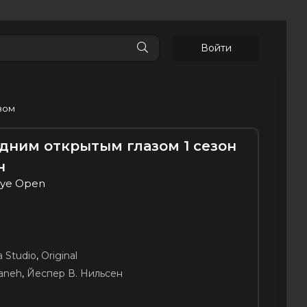
Войти
зом
одним открытым глазом 1 сезон
н
Eye Open
 Studio
,
Original
zaneh
,
Йеспер В. Нильсен