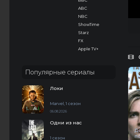
BBC
ABC
NBC
ShowTime
Starz
FX
Apple TV+
Популярные сериалы
Локи
Marvel, 1 сезон
06.08.2026
Одни из нас
Д
п
1 сезон