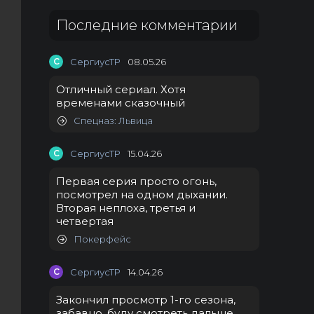
Последние комментарии
С
СергиусТР
08.05.26
Отличный сериал. Хотя
временами сказочный
Спецназ: Львица
С
СергиусТР
15.04.26
Первая серия просто огонь,
посмотрел на одном дыхании.
Вторая неплоха, третья и
четвертая
Покерфейс
С
СергиусТР
14.04.26
Закончил просмотр 1-го сезона,
забавно, буду смотреть дальше.