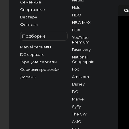
Netflix
Семейные
Hulu
Спортивные
С
HBO
Вестерн
HBO MAX
Фентези
FOX
Подборки
YouTube
Premium
Marvel сериалы
Discovery
DC сериалы
National
Geographic
Турецкие сериалы
Fox
Сериалы про зомби
Amazom
Дорамы
Disney
DC
Marvel
SyFy
The CW
AMC