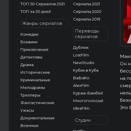
ТОП 50 Сериалов 2021
Сериалы 2021
ТОП за 30 дней
Сериалы 2020
Сериалы 2019
Жанры сериалов
I
Переводы
Комедии
сериалов
Боевики
Дубляж
Приключения
LostFilm
Макс
Детективы
NewStudio
Он н
Драма
Кубик в Кубе
бесс
Исторические
BaibaKo
на п
Криминальные
смер
AlexFilm
Мелодрамы
нель
Кураж-Бамбей
Триллеры
безо
Многоголосый
Фантастические
Это 
IdeaFilm
Ужасы
Документальные
Студии
Военные