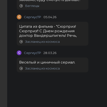
Беглецы
С
СергиусТР
05.04.26
Цитата из фильма - "Сюрприз!
Сюрприз!! С Днем рождения
доктор Вандершпигель! Речь,
Засланец из космоса
С
СергиусТР
28.03.26
Веселый и циничный сериал.
Засланец из космоса