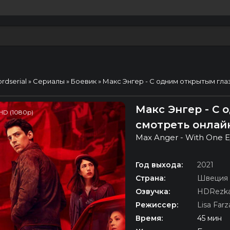
ordserial
»
Сериалы
»
Боевик
» Макс Энгер - С одним открытым гла
Макс Энгер - С 
HD (1080p)
смотреть онлай
Max Anger - With One 
Год выхода:
2021
Страна:
Швеция
Озвучка:
HDRezka
Режиссер:
Lisa Far
Время:
45 мин