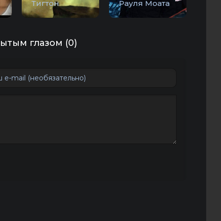
Тигтон
Рауля Моата
ытым глазом (0)