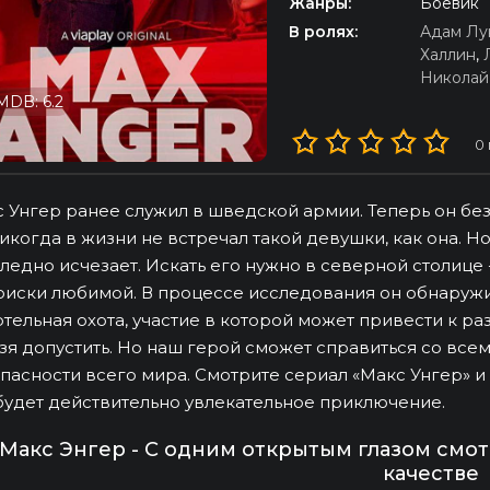
Жанры:
Боевик
В ролях:
Адам Лу
Халлин
,
Николай
MDB: 6.2
0
 Унгер ранее служил в шведской армии. Теперь он бе
икогда в жизни не встречал такой девушки, как она. Н
ледно исчезает. Искать его нужно в северной столице 
оиски любимой. В процессе исследования он обнаружи
тельная охота, участие в которой может привести к р
зя допустить. Но наш герой сможет справиться со всем
пасности всего мира. Смотрите сериал «Макс Унгер» и
будет действительно увлекательное приключение.
Макс Энгер - С одним открытым глазом смо
качестве