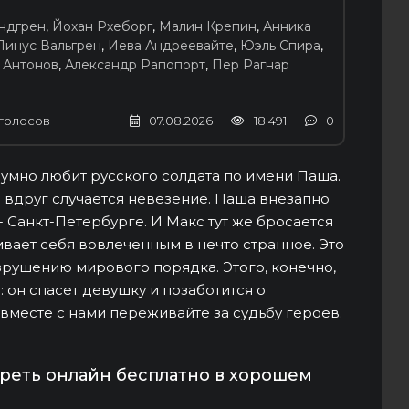
ндгрен
,
Йохан Рхеборг
,
Малин Крепин
,
Анника
Линус Вальгрен
,
Иева Андреевайте
,
Юэль Спира
,
 Антонов
,
Александр Рапопорт
,
Пер Рагнар
голосов
07.08.2026
18 491
0
зумно любит русского солдата по имени Паша.
о вдруг случается невезение. Паша внезапно
- Санкт-Петербурге. И Макс тут же бросается
вает себя вовлеченным в нечто странное. Это
азрушению мирового порядка. Этого, конечно,
: он спасет девушку и позаботится о
 вместе с нами переживайте за судьбу героев.
треть онлайн бесплатно в хорошем