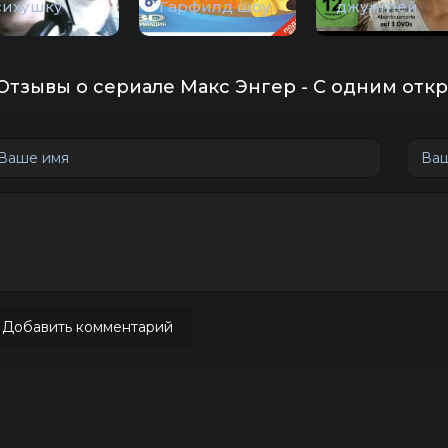
сихушку
Гарфилд шоу
джунглей
Отзывы о сериале Макс Энгер - С одним откр
Добавить комментарий