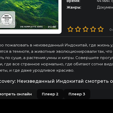
Время:
44 мин. 
Жанры:
Докумен
MDB: 8.3
0
о пожаловать в неизведанный Индокитай, где жизнь у
ятся в темноте, а животные эволюционировали так, что
ть по суше, а растения умны и хитры. Совершите прогул
и, где все странное нормально, где обитают сотни вид
еты, и где даже уродливое красиво.
covery: Неизведанный Индокитай смотреть 
мотреть онлайн
Плеер 2
Плеер 3