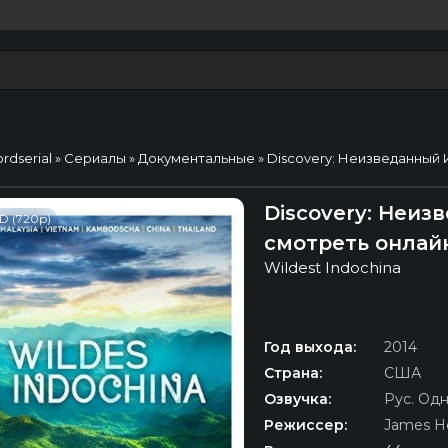
ordserial
»
Сериалы
»
Документальные
» Discovery: Неизведанный
Discovery: Неиз
D (720p)
смотреть онлай
Wildest Indochina
Год выхода:
2014
Страна:
США
Озвучка:
Рус. Од
Режиссер:
James 