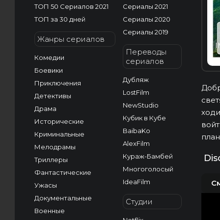
ТОП 50 Сериалов 2021
Сериалы 2021
ТОП за 30 дней
Сериалы 2020
Сериалы 2019
Жанры сериалов
I
Переводы
Комедии
сериалов
Боевики
Дубляж
Приключения
Добр
LostFilm
Детективы
свет
NewStudio
Драма
ходи
Кубик в Кубе
Исторические
войт
BaibaKo
Криминальные
план
AlexFilm
Мелодрамы
Кураж-Бамбей
Dis
Триллеры
Многоголосый
Фантастические
IdeaFilm
С
Ужасы
Документальные
Студии
Военные