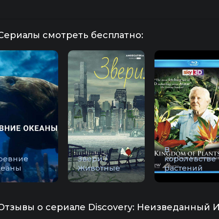
Сериалы смотреть бесплатно:
В
ревние
Звери /
королевстве
кеаны
Животные
растений
Отзывы о сериале Discovery: Неизведанный И