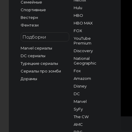
Netflix
Семейные
Hulu
Спортивные
HBO
Вестерн
HBO MAX
Фентези
FOX
Подборки
YouTube
Premium
Marvel сериалы
Discovery
DC сериалы
National
Geographic
Турецкие сериалы
Fox
Сериалы про зомби
Amazom
Дорамы
Disney
DC
Marvel
SyFy
The CW
AMC