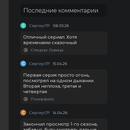
Последние комментарии
С
СергиусТР
08.05.26
Отличный сериал. Хотя
временами сказочный
Спецназ: Львица
С
СергиусТР
15.04.26
Первая серия просто огонь,
посмотрел на одном дыхании.
Вторая неплоха, третья и
четвертая
Покерфейс
С
СергиусТР
14.04.26
Закончил просмотр 1-го сезона,
забавно, буду смотреть дальше.