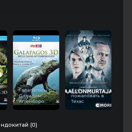
Галапагосы с
Добро
Дэвидом
пожаловать в
Аттенборо
Техас
ндокитай (0)