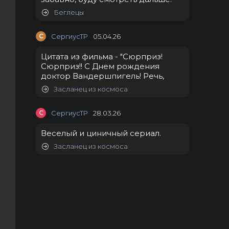
Беглецы
С
СергиусТР
05.04.26
Цитата из фильма - "Сюрприз!
Сюрприз!! С Днем рождения
доктор Вандершпигель! Речь,
Засланец из космоса
С
СергиусТР
28.03.26
Веселый и циничный сериал.
Засланец из космоса