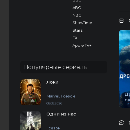
BBC
ABC
NBC
ShowTime
Starz
FX
Apple TV+
Популярные сериалы
Локи
Д
Marvel, 1 сезон
о
06.08.2026
Одни из нас
1 сезон