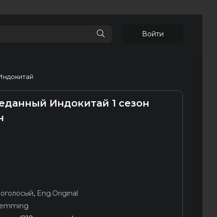
Войти
 Индокитай
веданный Индокитай 1 сезон
н
ноголосый
,
Eng.Original
Hemming