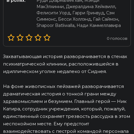
В ролях:
Руди Дхармалингхам
,
Мэнди
МакЭлхинни
,
Джералдина Хейквилл
,
Фелисити Уорд
,
Гарри Гринвуд
,
Сэм
Симмонс
,
Бесси Холлэнд
,
Гай Саймон
,
Shapoor Batliwalla
,
Нади Каммеллавира
0
голосов
Захватывающая история разворачивается в стенах
психиатрической клиники, расположившейся в
идиллическом уголке недалеко от Сиднея.
На фоне живописных пейзажей разворачивается
драматическая история о тонкой грани между
здравомыслием и безумием. Главный герой — Ник
Катира, сотрудник учреждения, который, пожалуй,
единственный сохраняет трезвость рассудка в этом
неспокойном месте. Ему предстоит
взаимодействовать с пестрой командой персонала