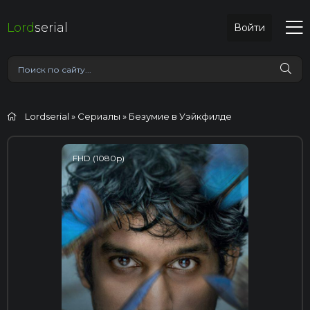
Lord
serial
Войти
Lordserial
»
Сериалы
» Безумие в Уэйкфилде
FHD (1080p)