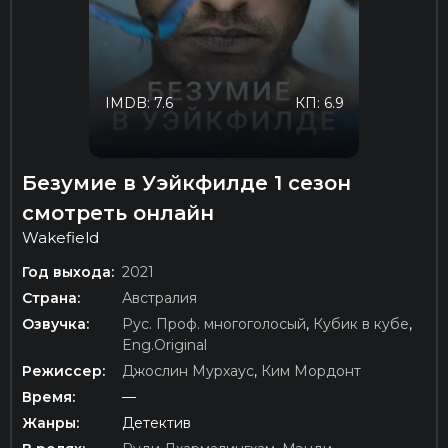
IMDB: 7.6
КП: 6.9
Безумие в Уэйкфилде 1 сезон
смотреть онлайн
Wakefield
Год выхода:
2021
Страна:
Австралия
Озвучка:
Рус. Проф. многоголосый
,
Кубик в кубе
,
Eng.Original
Режиссер:
Джослин Мурхаус
,
Ким Мордонт
Время:
—
Жанры:
Детектив