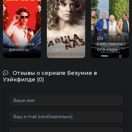
Из
Советские
Чистый
собственн
джинсы
лист
ого сада
Отзывы о сериале Безумие в
Уэйкфилде (0)