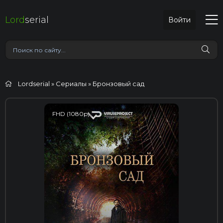
Lord
serial
Войти
Lordserial
»
Сериалы
» Бронзовый сад
FHD (1080p)