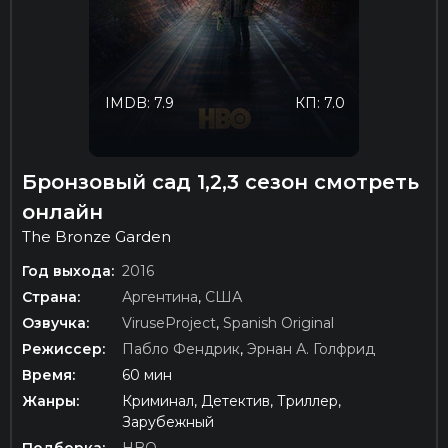
IMDB: 7.9
КП: 7.0
Бронзовый сад 1,2,3 сезон смотреть
онлайн
The Bronze Garden
Год выхода:
2016
Страна:
Аргентина
,
США
Озвучка:
ViruseProject
,
Spanish Original
Режиссер:
Пабло Фендрик
,
Эрнан А. Голфрид
Время:
60 мин
Жанры:
Криминал, Детектив, Триллер,
Зарубежный