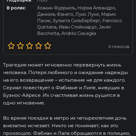
Подборка:
HBO
В ролях:
Хоакин Фуррьель
,
Норма Алеандро
,
Даниэль Фанего
,
Луис Луке
,
Марио
Пасик
,
Хульета Сильберберг
,
Francisco
Quintana
,
Иван Стейнхардт
,
Javier
Bacchetta
,
Andrés Ciavaglia
0
голосов
Трагедия может мгновенно перевернуть жизнь
человека. Потеря любимого и ожидание надежды
на его возвращение – испытание не для каждого.
Сериал повествует о Фабиане и Лиле, живущих в
Буэнос-Айресе. Их счастливая жизнь рушится в
одно мгновение.
Во время поездки в метро их четырехлетняя дочь
внезапно исчезает. Никто не понимает, как это
произошло. Фабиан и Лала обращаются в полицию,