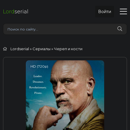
Lord
serial
Войти
Lordserial
»
Сериалы
» Череп и кости
HD (720p)