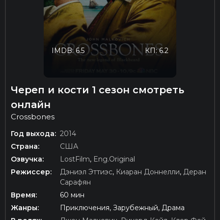
IMDB: 6.5
КП: 6.2
Череп и кости 1 сезон смотреть
онлайн
Crossbones
Год выхода:
2014
Страна:
США
Озвучка:
LostFilm
,
Eng.Original
Режиссер:
Дэниэл Эттиэс
,
Киаран Доннелли
,
Деран
Сарафян
Время:
60 мин
Жанры:
Приключения, Зарубежный, Драма