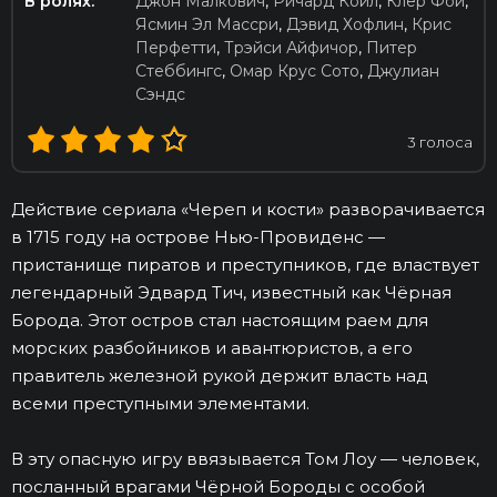
В ролях:
Джон Малкович
,
Ричард Койл
,
Клер Фой
,
Ясмин Эл Массри
,
Дэвид Хофлин
,
Крис
Перфетти
,
Трэйси Айфичор
,
Питер
Стеббингс
,
Омар Крус Сото
,
Джулиан
Сэндс
3
голоса
Действие сериала «Череп и кости» разворачивается
в 1715 году на острове Нью-Провиденс —
пристанище пиратов и преступников, где властвует
легендарный Эдвард Тич, известный как Чёрная
Борода. Этот остров стал настоящим раем для
морских разбойников и авантюристов, а его
правитель железной рукой держит власть над
всеми преступными элементами.
В эту опасную игру ввязывается Том Лоу — человек,
посланный врагами Чёрной Бороды с особой