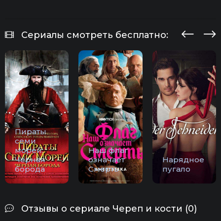
Сериалы смотреть бесплатно:
Пираты
семи
морей:
Наш флаг
Черная
означает
Нарядное
борода
Смерть
пугало
Отзывы о сериале Череп и кости (0)