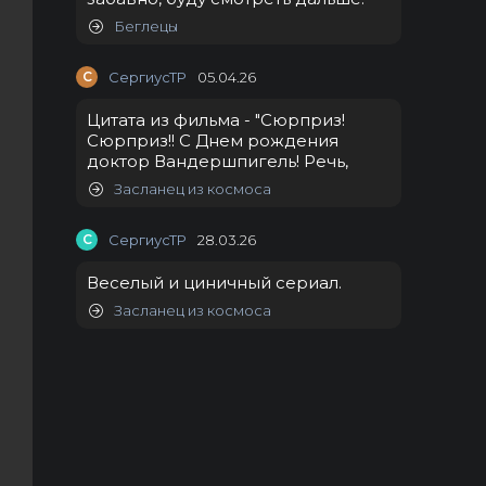
Беглецы
С
СергиусТР
05.04.26
Цитата из фильма - "Сюрприз!
Сюрприз!! С Днем рождения
доктор Вандершпигель! Речь,
Засланец из космоса
С
СергиусТР
28.03.26
Веселый и циничный сериал.
Засланец из космоса