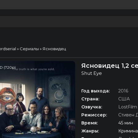
ordserial
»
Сериалы
» Ясновидец
Ясновидец 1,2 с
D (720p)
Shut Eye
Год выхода:
2016
Страна:
США
Озвучка:
LostFilm
Режиссер:
Стивен 
Время:
45 мин
Жанры:
Кримина