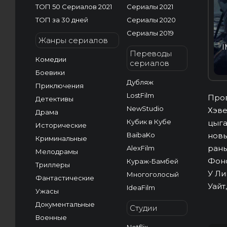
ТОП 50 Сериалов 2021
Сериалы 2021
ТОП за 30 дней
Сериалы 2020
Сериалы 2019
Жанры сериалов
I
Переводы
Комедии
сериалов
Боевики
Дубляж
Приключения
LostFilm
Пров
Детективы
NewStudio
Хэве
Драма
Кубик в Кубе
цыга
Исторические
BaibaKo
новы
Криминальные
рань
AlexFilm
Мелодрамы
Фонс
Кураж-Бамбей
Триллеры
У Ли
Многоголосый
Фантастические
Уайт
IdeaFilm
Ужасы
Документальные
Студии
Военные