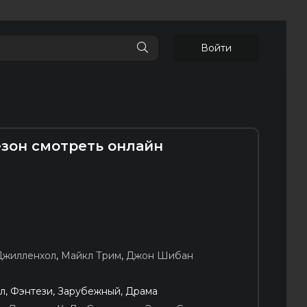
Войти
езон смотреть онлайн
Джилленхол
,
Майкл Трим
,
Джон Шибан
л, Фэнтези, Зарубежный, Драма