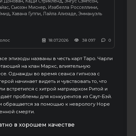
и Донован
,
КаДи Стрикленд
,
Энгус Сэмпсон
,
айас
,
Сьюзэн Миснер
,
Изабелла Росселлини
,
Шмид
,
Хавана Гуппи
,
Лайла Ализаде
,
Эммануэль
олос
18.07.2026
38 097
0
се эпизоды названы в честь карт Таро. Чарли
тающий на клан Маркс, влиятельную
е. Однажды во время сеанса гипноза с
ерой начинает видеть и чувствовать то, что
ли встретился с хитрой матриархом Ритой и
аёт проблемы для конкурентов из Саут-Бэй.
ли обращается за помощью к неврологу Норе
енной смерти.
атно в хорошем качестве