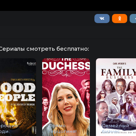
Сериалы смотреть бесплатно:
орошие
Прямо
Семейный
юди
герцогиня!
бизнес