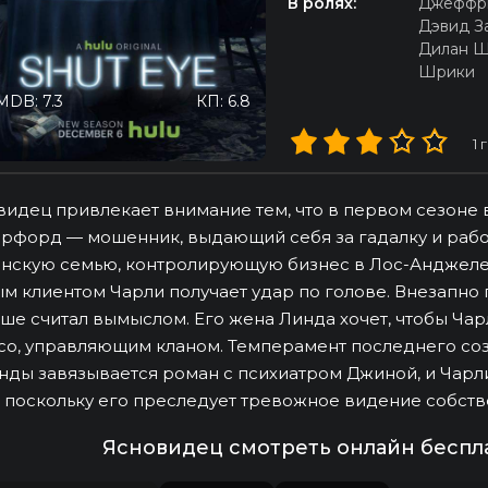
В ролях:
Джеффр
Дэвид З
Дилан 
Шрики
MDB: 7.3
КП: 6.8
1
г
идец привлекает внимание тем, что в первом сезоне в
рфорд — мошенник, выдающий себя за гадалку и рабо
нскую семью, контролирующую бизнес в Лос-Анджелес
м клиентом Чарли получает удар по голове. Внезапно г
ше считал вымыслом. Его жена Линда хочет, чтобы Чар
о, управляющим кланом. Темперамент последнего созд
нды завязывается роман с психиатром Джиной, и Чар
, поскольку его преследует тревожное видение собств
Ясновидец смотреть онлайн беспл