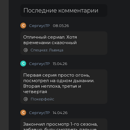
Последние комментарии
С
СергиусТР
08.05.26
Отличный сериал. Хотя
временами сказочный
Спецназ: Львица
С
СергиусТР
15.04.26
Первая серия просто огонь,
посмотрел на одном дыхании.
Вторая неплоха, третья и
четвертая
Покерфейс
С
СергиусТР
14.04.26
Закончил просмотр 1-го сезона,
забавно, буду смотреть дальше.