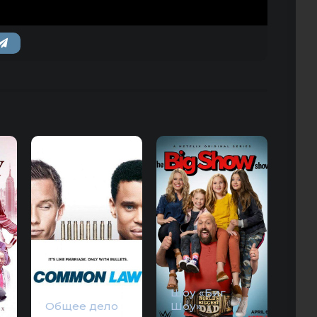
Шоу «Биг
Общее дело
Шоу»