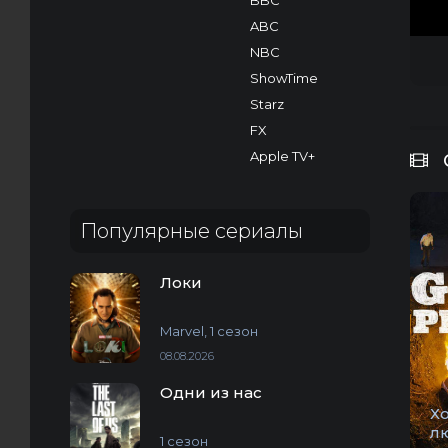
BBC
ABC
NBC
ShowTime
Starz
FX
Apple TV+
Популярные сериалы
Локи
Marvel, 1 сезон
08.08.2026
Одни из нас
Х
л
1 сезон