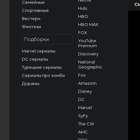
Netflix
Семейные
С
Hulu
Спортивные
HBO
Вестерн
HBO MAX
Фентези
FOX
Подборки
YouTube
Premium
Marvel сериалы
Discovery
DC сериалы
National
Geographic
Турецкие сериалы
Fox
Сериалы про зомби
Amazom
Дорамы
Disney
DC
Marvel
SyFy
The CW
AMC