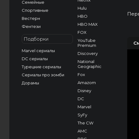
Netflix
Семейные
Hulu
Спортивные
Перв
HBO
Вестерн
HBO MAX
Фентези
FOX
Подборки
YouTube
С
Premium
Marvel сериалы
Discovery
DC сериалы
National
Geographic
Турецкие сериалы
Fox
Сериалы про зомби
Amazom
Дорамы
Disney
DC
Marvel
SyFy
The CW
AMC