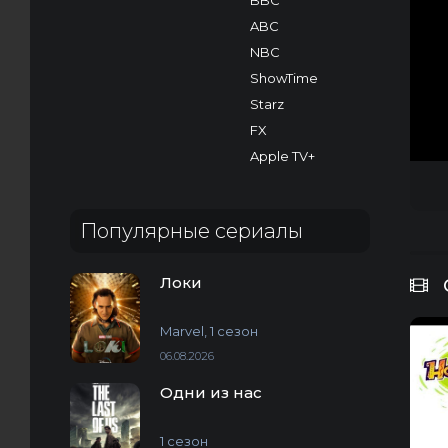
BBC
ABC
NBC
ShowTime
Starz
FX
Apple TV+
Популярные сериалы
Локи
Marvel, 1 сезон
06.08.2026
Одни из нас
1 сезон