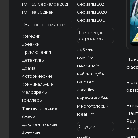
ТОП 50 Сериалов 2021
Сериалы 2021
ТОП за 30 дней
Сериалы 2020
Сериалы 2019
Жанры сериалов
I
Переводы
Комедии
сериалов
Боевики
Дубляж
Приключения
LostFilm
Прес
Детективы
NewStudio
фаса
Драма
Кубик в Кубе
Исторические
BaibaKo
В эт
Криминальные
одно
AlexFilm
Мелодрамы
Кураж-Бамбей
Триллеры
Вычи
Многоголосый
Фантастические
Найт
IdeaFilm
Ужасы
Разг
Документальные
Студии
В шк
Военные
слиш