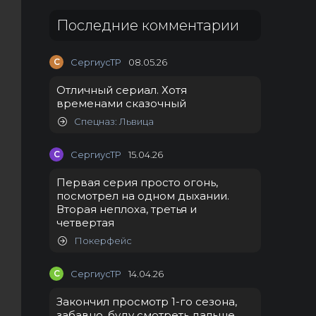
Последние комментарии
С
СергиусТР
08.05.26
Отличный сериал. Хотя
временами сказочный
Спецназ: Львица
С
СергиусТР
15.04.26
Первая серия просто огонь,
посмотрел на одном дыхании.
Вторая неплоха, третья и
четвертая
Покерфейс
С
СергиусТР
14.04.26
Закончил просмотр 1-го сезона,
забавно, буду смотреть дальше.