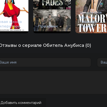
Школа для
девочек
овая школа
"Мэлори
мператора
Призраки
Тауэрс"
Отзывы о сериале Обитель Анубиса (0)
Добавить комментарий