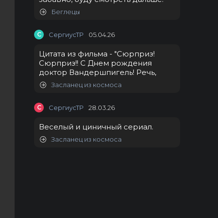
Беглецы
С
СергиусТР
05.04.26
Цитата из фильма - "Сюрприз!
Сюрприз!! С Днем рождения
доктор Вандершпигель! Речь,
Засланец из космоса
С
СергиусТР
28.03.26
Веселый и циничный сериал.
Засланец из космоса