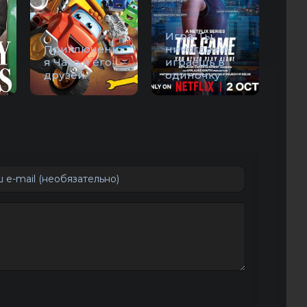
Игра: Ты
Приключени
никогда не
я Чака и его
играешь в
друзей
одиночку