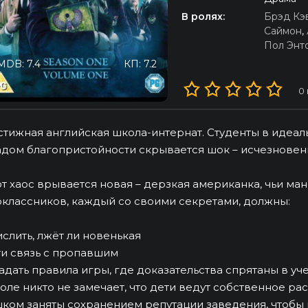
В ролях:
Брэд Кэ
Саймон
,
Пол Энт
MDB: 7.4
КП: 7.2
0
тижная английская школа-интернат. Студенты в идеаль
дом благопристойности скрывается шок – исчезновени
от хаос врывается новая – дерзкая американка, чьи ма
классников, каждый со своими секретами, должны:
слить, лжёт ли новенькая
и связь с пропавшим
адать правила игры, где доказательства спрятаны в у
оле никто не замечает, что дети ведут собственное ра
ком заняты сохранением репутации заведения, чтобы 