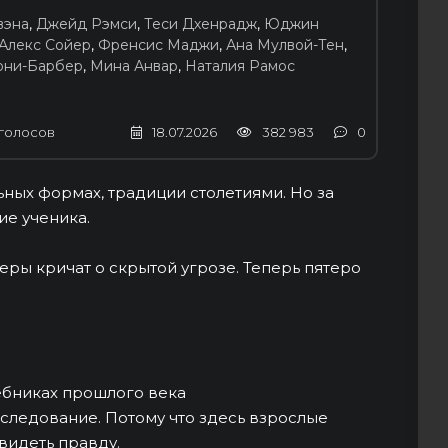
вэна
,
Джейд Рэмси
,
Теси Дхенрадж
,
Юджин
Алекс Сойер
,
Френсис Маджи
,
Ана Мулвой-Тен
,
они-Барбер
,
Мина Анвар
,
Наталия Рамос
голосов
18.07.2026
382 983
0
ных формах, традиции столетиями. Но за
е ученика.
неры кричат о скрытой угрозе. Теперь пятеро
чебниках прошлого века
сследование. Потому что здесь взрослые
видеть правду.