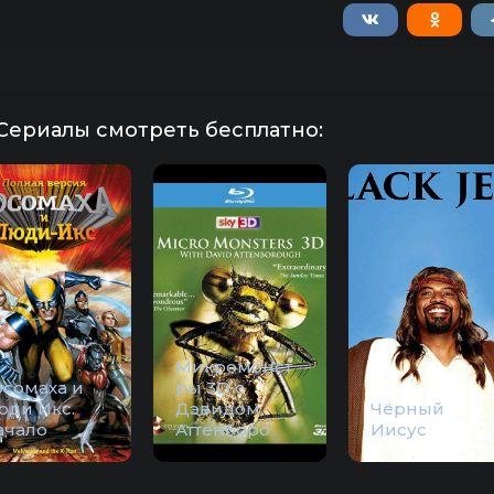
Сериалы смотреть бесплатно:
Микромонст
осомаха и
ры 3D с
юди Икс.
Дэвидом
Чёрный
ачало
Аттенборо
Иисус