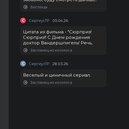
Беглецы
С
СергиусТР
05.04.26
Цитата из фильма - "Сюрприз!
Сюрприз!! С Днем рождения
доктор Вандершпигель! Речь,
Засланец из космоса
С
СергиусТР
28.03.26
Веселый и циничный сериал.
Засланец из космоса