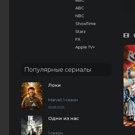
BBC
ABC
NBC
ShowTime
Starz
FX
Apple TV+
Популярные сериалы
Локи
Marvel, 1 сезон
Р
06.08.2026
Л
Н
Одни из нас
1 сезон