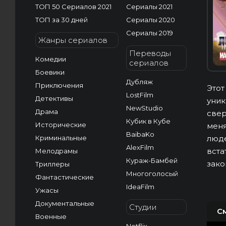
ТОП 50 Сериалов 2021
Сериалы 2021
ТОП за 30 дней
Сериалы 2020
Сериалы 2019
Жанры сериалов
I
Переводы
Комедии
сериалов
Боевики
Дубляж
Приключения
Этот
LostFilm
Детективы
уник
NewStudio
Драма
свер
Кубик в Кубе
Исторические
меня
BaibaKo
люде
Криминальные
AlexFilm
вста
Мелодрамы
Кураж-Бамбей
зако
Триллеры
Многоголосый
Фантастические
IdeaFilm
Ужасы
Документальные
Студии
С
Военные