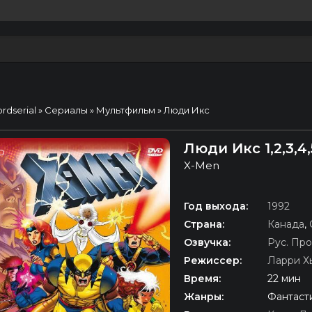
ordserial
»
Сериалы
»
Мультфильм
» Люди Икс
Люди Икс 1,2,3,4
D
X-Men
Год выхода:
1992
Страна:
Канада
,
Озвучка:
Рус. Про
Режиссер:
Ларри Х
Время:
22 мин
Жанры:
Фантасти