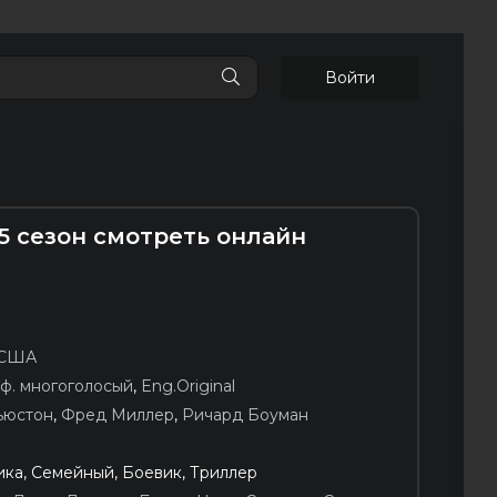
Войти
,5 сезон смотреть онлайн
США
ф. многоголосый
,
Eng.Original
ьюстон
,
Фред Миллер
,
Ричард Боуман
ка, Семейный, Боевик, Триллер