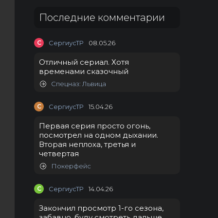
Последние комментарии
С
СергиусТР
08.05.26
Отличный сериал. Хотя
временами сказочный
Спецназ: Львица
С
СергиусТР
15.04.26
Первая серия просто огонь,
посмотрел на одном дыхании.
Вторая неплоха, третья и
четвертая
Покерфейс
С
СергиусТР
14.04.26
Закончил просмотр 1-го сезона,
забавно, буду смотреть дальше.