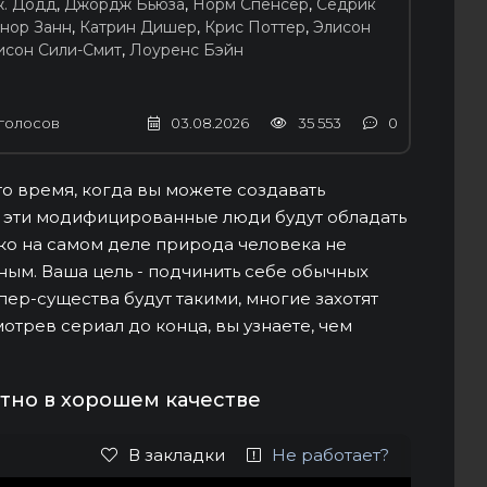
ж. Додд
,
Джордж Бьюза
,
Норм Спенсер
,
Седрик
нор Занн
,
Катрин Дишер
,
Крис Поттер
,
Элисон
исон Сили-Смит
,
Лоуренс Бэйн
голосов
03.08.2026
35 553
0
то время, когда вы можете создавать
то эти модифицированные люди будут обладать
ко на самом деле природа человека не
тным. Ваша цель - подчинить себе обычных
упер-существа будут такими, многие захотят
отрев сериал до конца, вы узнаете, чем
тно в хорошем качестве
В закладки
Не работает?