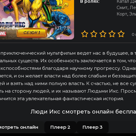
В ролях:
Катал Д
Смит
,
Ле
Корт
,
Эл
MDB: 8.4
КП: 7.9
0
 приключенческий мультфильм ведет нас в будущее, в 
альных существ. Их особенность заключается в том, ч
хспособностями благодаря научному прогрессу. Одна
ется, и он желает власти над более слабым и беззащи
й и взять над ними полную власть. К счастью, не все с
ть на сторону людей, и их называют Людьми Икс. Просм
нчится эта увлекательная фантастическая история.
Люди Икс смотреть онлайн беспла
мотреть онлайн
Плеер 2
Плеер 3