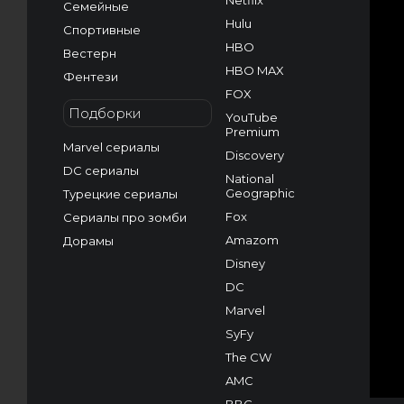
Netflix
Семейные
Hulu
Спортивные
HBO
Вестерн
HBO MAX
Фентези
FOX
Подборки
YouTube
Premium
Marvel сериалы
Discovery
DC сериалы
National
Geographic
Турецкие сериалы
Fox
Сериалы про зомби
Amazom
Дорамы
Disney
DC
Marvel
SyFy
The CW
AMC