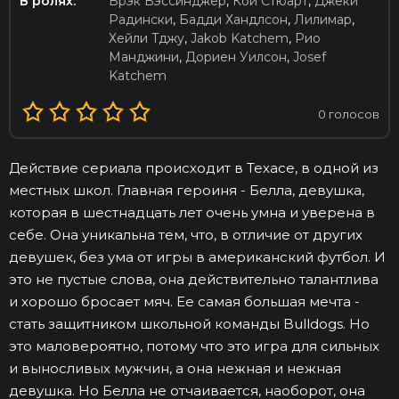
В ролях:
Брэк Бэссинджер
,
Кой Стюарт
,
Джеки
Радински
,
Бадди Хандлсон
,
Лилимар
,
Хейли Тджу
,
Jakob Katchem
,
Рио
Манджини
,
Дориен Уилсон
,
Josef
Katchem
0
голосов
Действие сериала происходит в Техасе, в одной из
местных школ. Главная героиня - Белла, девушка,
которая в шестнадцать лет очень умна и уверена в
себе. Она уникальна тем, что, в отличие от других
девушек, без ума от игры в американский футбол. И
это не пустые слова, она действительно талантлива
и хорошо бросает мяч. Ее самая большая мечта -
стать защитником школьной команды Bulldogs. Но
это маловероятно, потому что это игра для сильных
и выносливых мужчин, а она нежная и нежная
девушка. Но Белла не отчаивается, наоборот, она