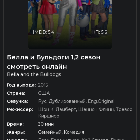
IMDB: 5.4
КП: 5.6
Белла и Бульдоги 1,2 сезон
смотреть онлайн
Bella and the Bulldogs
Год выхода:
2015
Страна:
США
Озвучка:
Рус. Дублированный
,
Eng.Original
Режиссер:
Шон К. Ламберт
,
Шеннон Флинн
,
Тревор
Киршнер
Время:
30 мин
Жанры:
Семейный, Комедия