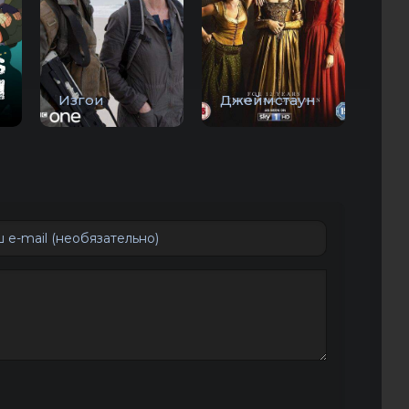
Изгои
Джеймстаун