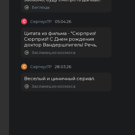
Беглецы
С
СергиусТР
05.04.26
Цитата из фильма - "Сюрприз!
Сюрприз!! С Днем рождения
доктор Вандершпигель! Речь,
Засланец из космоса
С
СергиусТР
28.03.26
Веселый и циничный сериал.
Засланец из космоса