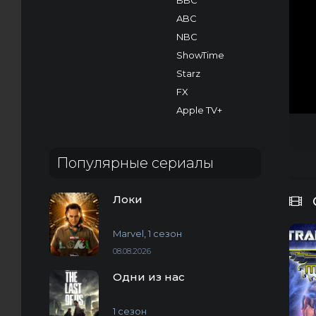
BBC
ABC
NBC
ShowTime
Starz
FX
Apple TV+
Популярные сериалы
Локи
Marvel, 1 сезон
08.08.2026
Одни из нас
1 сезон