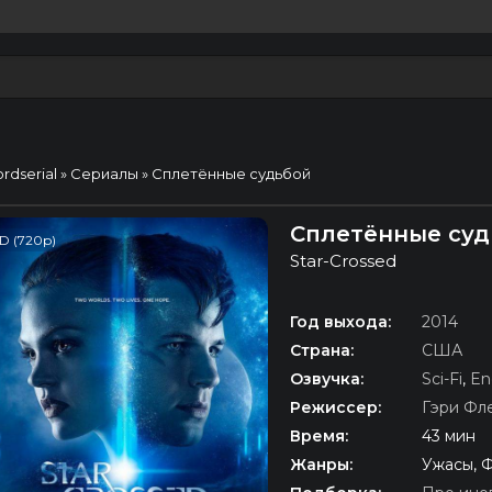
ordserial
»
Сериалы
» Сплетённые судьбой
Сплетённые судь
D (720p)
Star-Crossed
Год выхода:
2014
Страна:
США
Озвучка:
Sci-Fi
,
En
Режиссер:
Гэри Фл
Время:
43 мин
Жанры:
Ужасы, 