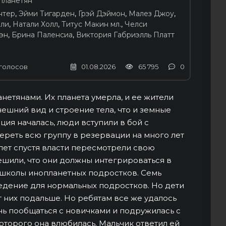
планетян
нтер
,
Эйми Тигарден
,
Грэй Дэймон
,
Малез Джоу
,
нли
,
Натали Холл
,
Титус Макин мл.
,
Челси
эн
,
Брина Паленсиа
,
Виктория Габриэлль Платт
голосов
01.08.2026
65 795
0
нетянами. Их планета умерла, и ее жители
ешний вид и строение тела, что и земные
ция началась, люди вступили в бой с
переть всю группу в резервации на много лет
 лет спустя власти пересмотрели свою
шили, что они должны интегрироваться в
школы инопланетных подростков. Семь
едение для нормальных подростков. Но дети
т них подальше. Но ребятам все же удалось
ь пообщаться с новичками и подружилась с
оторого она влюбилась. Мальчик ответил ей