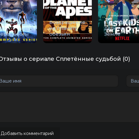
рансформе
Возвращение
Последние
:
на планету
дети на
веророботы
обезьян
Земле
Отзывы о сериале Сплетённые судьбой (0)
Добавить комментарий