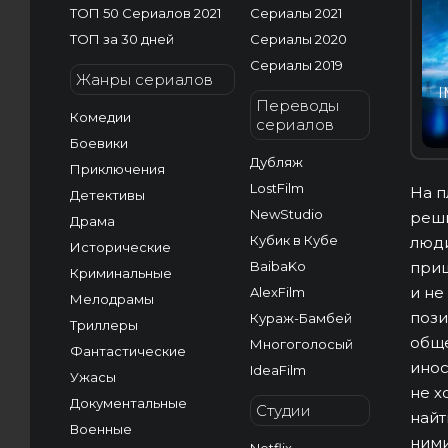
ТОП 50 Сериалов 2021
Сериалы 2021
ТОП за 30 дней
Сериалы 2020
Сериалы 2019
Жанры сериалов
I
Переводы
Комедии
сериалов
Боевики
Дубляж
Приключения
LostFilm
На п
Детективы
NewStudio
реши
Драма
Кубик в Кубе
люди
Исторические
BaibaKo
приш
Криминальные
и не
AlexFilm
Мелодрамы
пози
Кураж-Бамбей
Триллеры
обще
Многоголосый
Фантастические
инос
IdeaFilm
Ужасы
не х
Документальные
Студии
найт
Военные
ними