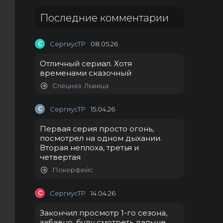
Последние комментарии
С
СергиусТР
08.05.26
Отличный сериал. Хотя
временами сказочный
Спецназ: Львица
С
СергиусТР
15.04.26
Первая серия просто огонь,
посмотрел на одном дыхании.
Вторая неплоха, третья и
четвертая
Покерфейс
С
СергиусТР
14.04.26
Закончил просмотр 1-го сезона,
забавно, буду смотреть дальше.