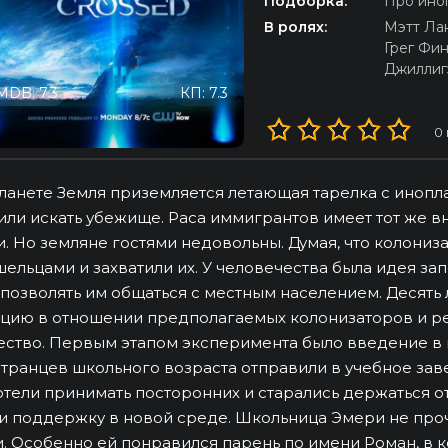
Подборка:
Про ино
В ролях:
Мэтт Ла
Грег Фи
Джиллиг
MDB: 7.3
КП: 7.3
0
ланете Земля приземляется летающая тарелка с инопла
ли искать убежище. Раса иммигрантов имеет тот же вн
. Но земляне гостями недовольны. Думая, что колониза
ельцами и захватили их. У человечества была идея за
 позволять им общаться с местным населением. Десять
цию в отношении предполагаемых колонизаторов и ре
ство. Первым этапом эксперимента было введение в 
транцев школьного возраста отправили в учебное зав
отели принимать посторонних и старались держаться о
и поддержку в новой среде. Школьница Эмери не проч
. Особенно ей понравился парень по имени Роман, в к