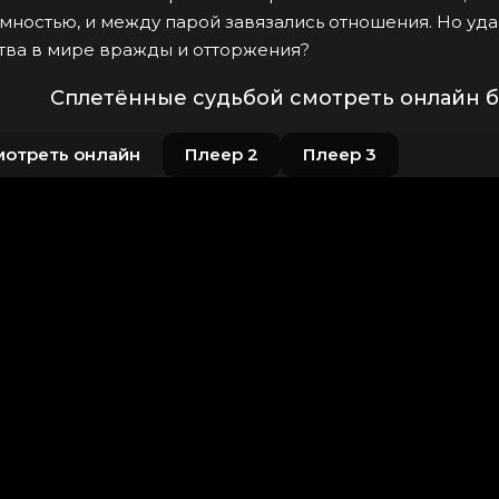
мностью, и между парой завязались отношения. Но уд
тва в мире вражды и отторжения?
Сплетённые судьбой смотреть онлайн б
мотреть онлайн
Плеер 2
Плеер 3