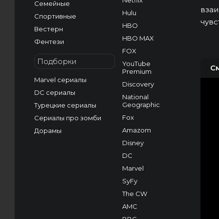
Netflix
Семейные
взаи
Hulu
Спортивные
чувс
HBO
Вестерн
HBO MAX
Фентези
FOX
Подборки
YouTube
С
Premium
Marvel сериалы
Discovery
DC сериалы
National
Geographic
Турецкие сериалы
Fox
Сериалы про зомби
Amazom
Дорамы
Disney
DC
Marvel
SyFy
The CW
AMC