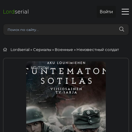
Lord
serial
Войти
Lordserial
»
Сериалы
»
Военные
» Неизвестный солдат
HD (720p)