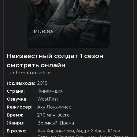
IMDB: 8.5
Неизвестный солдат 1 сезон
смотреть онлайн
Tuntematon sotilas
Год выхода:
2018
Страна:
Финляндия
Озвучка:
WestFilm
Режиссер:
Аку Лоухимиес
Время:
270 мин. всего
Жанры:
Военный, Драма
В ролях:
Аку Хирвиниеми
,
Андрей Ален
,
Юсси