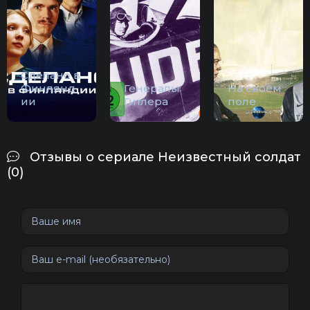
Сделано в
Финлянд
Генералы
На своём
ии
Гитлера
поле
Отзывы о сериале Неизвестный солдат
(0)