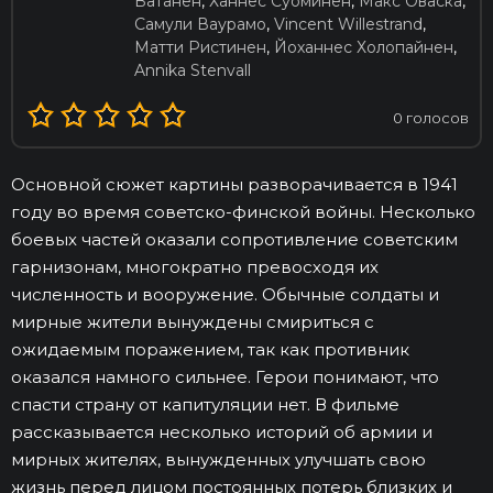
Ватанен
,
Ханнес Суоминен
,
Макс Оваска
,
Самули Ваурамо
,
Vincent Willestrand
,
Матти Ристинен
,
Йоханнес Холопайнен
,
Annika Stenvall
0
голосов
Основной сюжет картины разворачивается в 1941
году во время советско-финской войны. Несколько
боевых частей оказали сопротивление советским
гарнизонам, многократно превосходя их
численность и вооружение. Обычные солдаты и
мирные жители вынуждены смириться с
ожидаемым поражением, так как противник
оказался намного сильнее. Герои понимают, что
спасти страну от капитуляции нет. В фильме
рассказывается несколько историй об армии и
мирных жителях, вынужденных улучшать свою
жизнь перед лицом постоянных потерь близких и