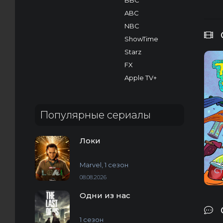
BBC
ABC
NBC
ShowTime
Starz
FX
Apple TV+
Популярные сериалы
Локи
Ш
Marvel, 1 сезон
С
08.08.2026
Одни из нас
1 сезон