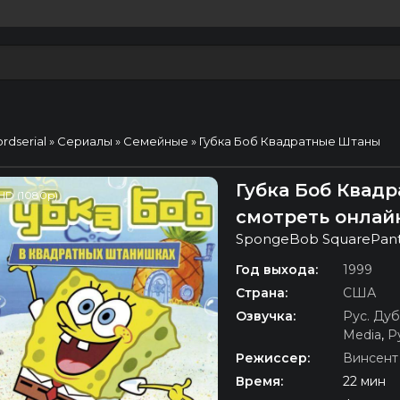
ordserial
»
Сериалы
»
Семейные
» Губка Боб Квадратные Штаны
Губка Боб Квадр
HD (1080p)
смотреть онлай
SpongeBob SquarePan
Год выхода:
1999
Страна:
США
Озвучка:
Рус. Ду
Media
,
Р
Режиссер:
Винсент
Время:
22 мин