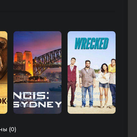
Морская
Крушение /
полиция:
Потерпевши
Сидней
е
ы (0)