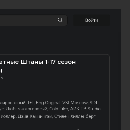
Войти
атные Штаны 1-17 сезон
н
ts
блированный
,
1+1
,
Eng.Original
,
VSI Moscow
,
SDI
ус. Люб. многоголосый
,
Cold Film
,
АРК-ТВ Studio
 Уоллер
,
Дэйв Каннингэм
,
Стивен Хилленбёрг