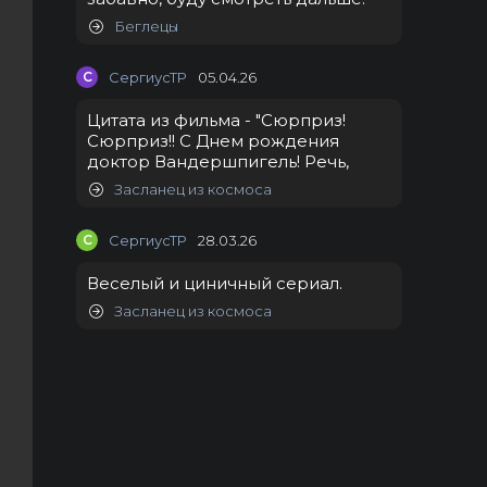
Беглецы
С
СергиусТР
05.04.26
Цитата из фильма - "Сюрприз!
Сюрприз!! С Днем рождения
доктор Вандершпигель! Речь,
Засланец из космоса
С
СергиусТР
28.03.26
Веселый и циничный сериал.
Засланец из космоса