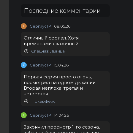
Последние комментарии
С
СергиусТР
08.05.26
Отличный сериал. Хотя
временами сказочный
Спецназ: Львица
С
СергиусТР
15.04.26
Первая серия просто огонь,
посмотрел на одном дыхании.
Вторая неплоха, третья и
четвертая
Покерфейс
С
СергиусТР
14.04.26
Закончил просмотр 1-го сезона,
забавно, буду смотреть дальше.