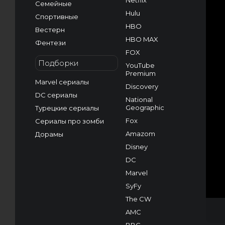
Netflix
Семейные
Hulu
Спортивные
HBO
Вестерн
HBO MAX
Фентези
FOX
Подборки
YouTube
Premium
Marvel сериалы
Discovery
DC сериалы
National
Geographic
Турецкие сериалы
Fox
Сериалы про зомби
Amazom
Дорамы
Disney
DC
Marvel
SyFy
The CW
AMC