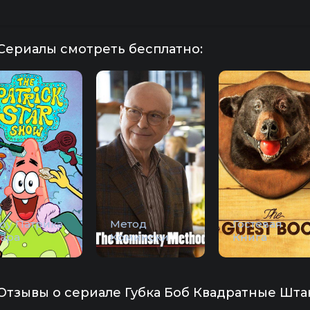
Сериалы смотреть бесплатно:
оу Патрика
Метод
Гостевая
тара
Комински
Книга
Отзывы о сериале Губка Боб Квадратные Штан