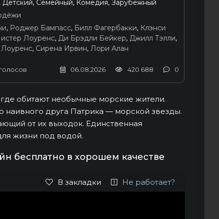
, Детский, Семейный, Комедия, Зарубежный
одёжи
ни
,
Роджер Бампасс
,
Билл Фагербакки
,
Клэнси
истер Лоуренс
,
Ди Брэдли Бейкер
,
Джилл Тэлли
,
 Лоуренс
,
Сирена Ирвин
,
Лори Алан
голосов
06.08.2026
420 688
0
 где обитают необычные морские жители.
о наивного друга Патрика — морской звезды.
ающий от их выходок. Единственная
для жизни под водой.
йн бесплатно в хорошем качестве
В закладки
Не работает?