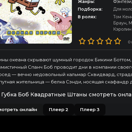
Жанры:
Фэнтези
Подборка:
Для мол
В ролях:
Том Кен
Браун
,
М
MDB: 8.2
КП: 7.0
Кэролин
0
ины океана скрывают шумный городок Бикини Боттом,
мистичный Спанч Боб проводит дни в компании своег
осед — вечно недовольный кальмар Сквидвард, страд
путная жительница — белка Сэнди, носящая скафандр 
Губка Боб Квадратные Штаны смотреть онла
мотреть онлайн
Плеер 2
Плеер 3