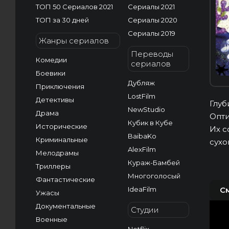
ТОП 50 Сериалов 2021
Сериалы 2021
ТОП за 30 дней
Сериалы 2020
Сериалы 2019
Жанры сериалов
I
Переводы
Комедии
сериалов
Боевики
Дубляж
Приключения
LostFilm
Детективы
Глуб
NewStudio
Драма
Опти
Кубик в Кубе
Исторические
Их с
BaibaKo
Криминальные
сухо
AlexFilm
Мелодрамы
Кураж-Бамбей
Триллеры
Многоголосый
Фантастические
IdeaFilm
С
Ужасы
Документальные
Студии
Военные