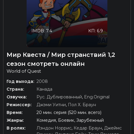
IMDB: 7.4
КП: 6.9
Мир Квеста / Мир странствий 1,2
сезон смотреть онлайн
World of Quest
Год выхода:
2008
Страна:
Канада
Озвучка:
Рус. Дублированный
,
Eng.Original
Режиссер:
Джэми Уитни
,
Пол Х. Браун
Время:
20 мин. серия (520 мин. всего)
Жанры:
Комедия, Боевик, Зарубежный
В ролях:
Лэндон Норрис
,
Кедар Браун
,
Джеймс