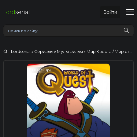
Lord
serial
Войти
Lordserial
»
Сериалы
»
Мультфильм
» Мир Квеста / Мир странствий
HD (720p)