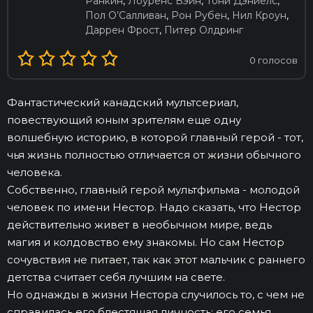
Ранкин
,
Лоуренс Бэйн
,
Тони Дэниелс
,
Пол О’Салливан
,
Рон Рубен
,
Нил Кроун
,
Даррен Фрост
,
Питер Олдринг
0
голосов
Фантастический канадский мультсериал,
повествующий юным зрителям еще одну
волшебную историю, в которой главный герой - тот,
чья жизнь полностью отличается от жизни обычного
человека.
Собственно, главный герой мультфильма - молодой
человек по имени Нестор. Надо сказать, что Нестор
действительно живет в необычном мире, ведь
магия и колдовство ему знакомы. Но сам Нестор
сочувствия не питает, так как этот мальчик с раннего
детства считает себя лучшим на свете.
Но однажды в жизни Нестора случилось то, с чем не
справилась его блестящая личность: его семья