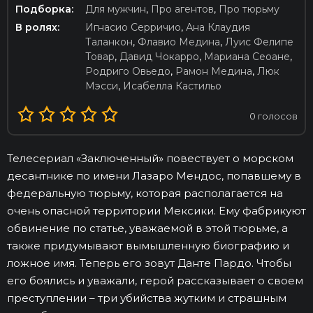
Подборка:
Для мужчин
,
Про агентов
,
Про тюрьму
В ролях:
Игнасио Серричио
,
Ана Клаудия
Таланкон
,
Флавио Медина
,
Луис Фелипе
Товар
,
Давид Чокарро
,
Мариана Сеоане
,
Родриго Овьедо
,
Рамон Медина
,
Люк
Мэсси
,
Исабелла Кастильо
0
голосов
Телесериал «Заключенный» повествует о морском
десантнике по имени Лазаро Мендос, попавшему в
федеральную тюрьму, которая располагается на
очень опасной территории Мексики. Ему фабрикуют
обвинение по статье, уважаемой в этой тюрьме, а
также придумывают вымышленную биографию и
ложное имя. Теперь его зовут Данте Пардо. Чтобы
его боялись и уважали, герой рассказывает о своем
преступлении – три убийства жутким и страшным