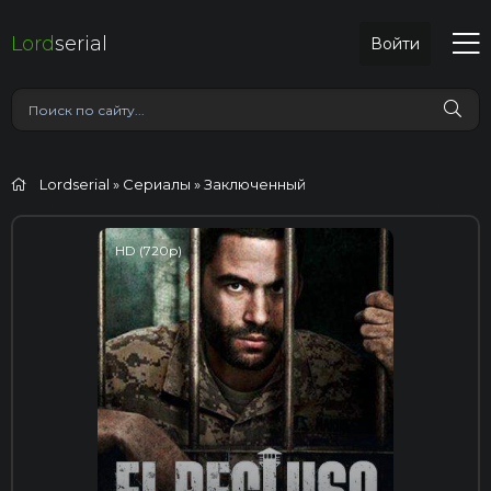
Lord
serial
Войти
Lordserial
»
Сериалы
» Заключенный
HD (720p)