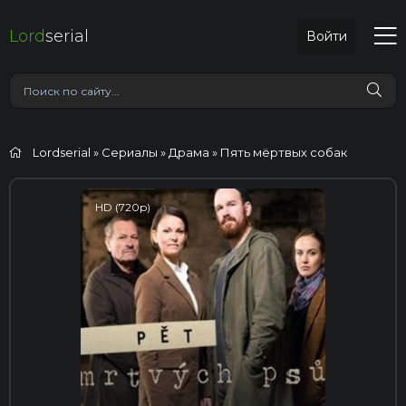
Lord
serial
Войти
Lordserial
»
Сериалы
»
Драма
» Пять мёртвых собак
HD (720p)