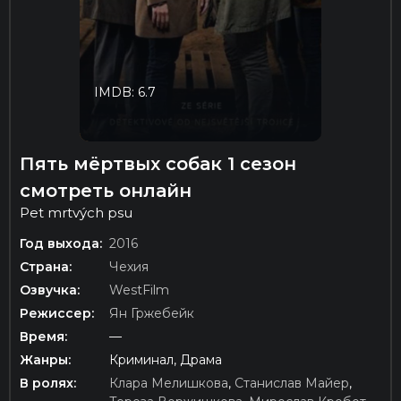
IMDB: 6.7
Пять мёртвых собак 1 сезон
смотреть онлайн
Pet mrtvých psu
Год выхода:
2016
Страна:
Чехия
Озвучка:
WestFilm
Режиссер:
Ян Гржебейк
Время:
—
Жанры:
Криминал, Драма
В ролях:
Клара Мелишкова
,
Станислав Майер
,