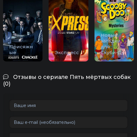
Новые
загадки
Присяжн
для
ые
Экспресс
Скуби-Ду
Отзывы о сериале Пять мёртвых собак
(0)