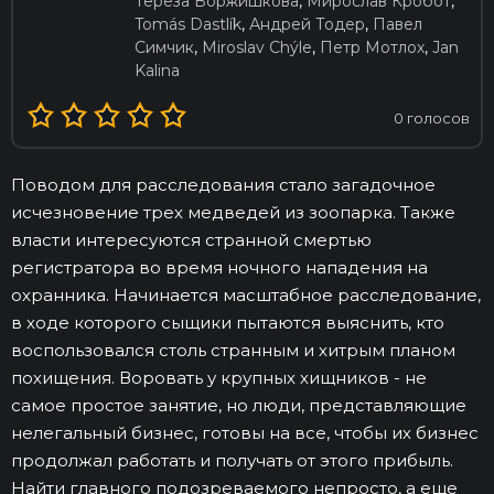
Тереза Воржишкова
,
Мирослав Кробот
,
Tomás Dastlík
,
Андрей Тодер
,
Павел
Симчик
,
Miroslav Chýle
,
Петр Мотлох
,
Jan
Kalina
0
голосов
Поводом для расследования стало загадочное
исчезновение трех медведей из зоопарка. Также
власти интересуются странной смертью
регистратора во время ночного нападения на
охранника. Начинается масштабное расследование,
в ходе которого сыщики пытаются выяснить, кто
воспользовался столь странным и хитрым планом
похищения. Воровать у крупных хищников - не
самое простое занятие, но люди, представляющие
нелегальный бизнес, готовы на все, чтобы их бизнес
продолжал работать и получать от этого прибыль.
Найти главного подозреваемого непросто, а еще