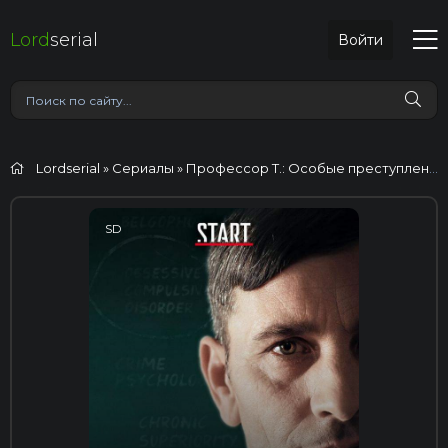
Lord
serial
Войти
Lordserial
»
Сериалы
» Профессор Т.: Особые преступления
SD