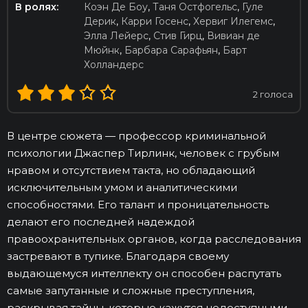
В ролях:
Коэн Де Боу
,
Таня Остфогельс
,
Гуле
Дерик
,
Карри Госенс
,
Хервиг Илегемс
,
Элла Лейерс
,
Стив Гирц
,
Вивиан де
Мюйнк
,
Барбара Сарафьян
,
Барт
Холландерс
2
голоса
В центре сюжета — профессор криминальной
психологии Джаспер Тирлинк, человек с грубым
нравом и отсутствием такта, но обладающий
исключительным умом и аналитическими
способностями. Его талант и проницательность
делают его последней надеждой
правоохранительных органов, когда расследования
застревают в тупике. Благодаря своему
выдающемуся интеллекту он способен распутать
самые запутанные и сложные преступления,
раскрывая тайны, которые кажутся недоступными