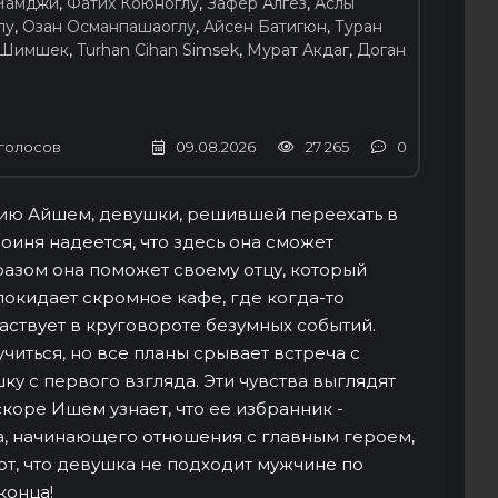
Чамджи
,
Фатих Коюноглу
,
Зафер Алгёз
,
Аслы
лу
,
Озан Османпашаоглу
,
Айсен Батигюн
,
Туран
 Шимшек
,
Turhan Cihan Simsek
,
Мурат Акдаг
,
Доган
голосов
09.08.2026
27 265
0
рию Айшем, девушки, решившей переехать в
оиня надеется, что здесь она сможет
бразом она поможет своему отцу, который
покидает скромное кафе, где когда-то
аствует в круговороте безумных событий.
учиться, но все планы срывает встреча с
у с первого взгляда. Эти чувства выглядят
коре Ишем узнает, что ее избранник -
а, начинающего отношения с главным героем,
ют, что девушка не подходит мужчине по
конца!