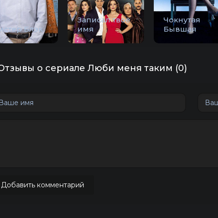
Записал твоё
Чокнутая
истер Блэк
имя
Бывшая
Отзывы о сериале Люби меня таким (0)
Добавить комментарий