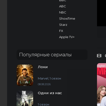
BBC
ABC
NBC
ShowTime
Starz
FX
Apple TV+
Популярные сериалы
Локи
Marvel, 1 сезон
08.08.2026
Одни из нас
1 сезон