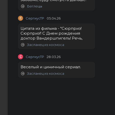
Беглецы
С
СергиусТР
05.04.26
Цитата из фильма - "Сюрприз!
Сюрприз!! С Днем рождения
доктор Вандершпигель! Речь,
Засланец из космоса
С
СергиусТР
28.03.26
Веселый и циничный сериал.
Засланец из космоса