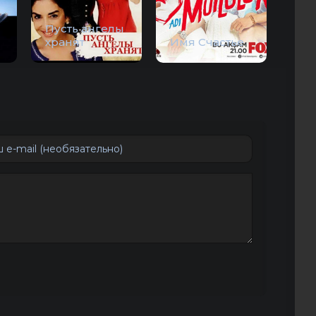
Пусть ангелы
хранят
Имя Счастье