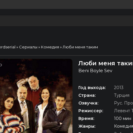
ordserial
»
Сериалы
»
Комедия
» Люби меня таким
Люби меня таким
D
Beni Boyle Sev
Год выхода:
2013
Страна:
Турция
Озвучка:
Рус. Про
Режиссер:
Левент 
Время:
100 мин
Жанры:
Комедия