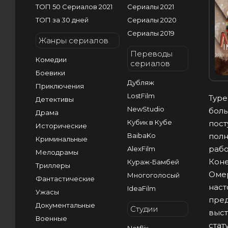
ТОП 50 Сериалов 2021
Сериалы 2021
ТОП за 30 дней
Сериалы 2020
Сериалы 2019
Жанры сериалов
I
Переводы
Комедии
сериалов
Боевики
Дубляж
Приключения
LostFilm
Туре
Детективы
NewStudio
боль
Драма
Кубик в Кубе
пост
Исторические
BaibaKo
полн
Криминальные
рабо
AlexFilm
Мелодрамы
Коне
Кураж-Бамбей
Триллеры
Омер
Многоголосый
Фантастические
наст
IdeaFilm
Ужасы
пред
Документальные
Студии
выст
Военные
стат