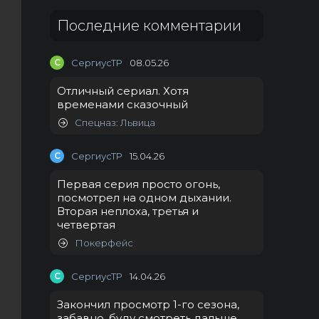
Последние комментарии
С
СергиусТР
08.05.26
Отличный сериал. Хотя
временами сказочный
Спецназ: Львица
С
СергиусТР
15.04.26
Первая серия просто огонь,
посмотрел на одном дыхании.
Вторая неплоха, третья и
четвертая
Покерфейс
С
СергиусТР
14.04.26
Закончил просмотр 1-го сезона,
забавно, буду смотреть дальше.