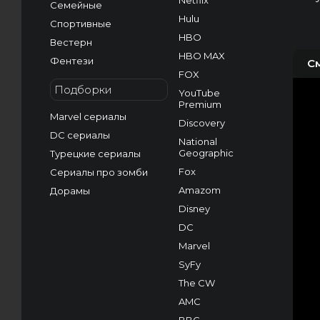
Netflix
Семейные
Hulu
Спортивные
HBO
Вестерн
HBO MAX
Фентези
С
FOX
Подборки
YouTube
Premium
Marvel сериалы
Discovery
DC сериалы
National
Geographic
Турецкие сериалы
Fox
Сериалы про зомби
Amazom
Дорамы
Disney
DC
Marvel
SyFy
The CW
AMC