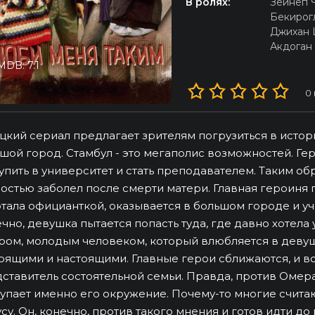
В ролях:
Зейнеп 
Бекирог
Джихан
Акдоган
MDB: 7.1
0
цкий сериал предлагает зрителям погрузиться в исто
шой город. Стамбул - это мегаполис возможностей. Гер
упить в университет и стать преподавателем. Таким о
остью заболел после смерти матери. Главная героиня 
тала официанткой, оказывается в большом городе и уч
чно, девушка пытается попасть туда, где давно хотела 
ом, молодым человеком, который влюбляется в девушк
оящими и настоящими. Главные герои сближаются, и вс
ставитель состоятельной семьи. Правда, против Омер
упает именно его окружение. Почему-то многие счита
усу. Он, конечно, против такого мнения и готов идти до 