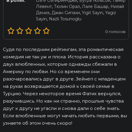
В ролях:
Озге Озпиринчджи
,
Бугра Гюльсой
,
Тамер
Левент
,
Тюлин Орал
,
Лале Башар
,
Нилай
Дениз
,
Джан Сипахи
,
Yigit Sayin
,
Yagiz
Sayin
,
Nazli Tosunoglu
0
голосов
Судя по последним рейтингам, эта романтическая
комедия не так уж и плоха. История рассказана о
двух влюбленных, которые однажды сбежали в
Америку по любви. Но со временем они
разочаровались друг в друге. Зейнеп с младенцем
на руках возвращается домой к своей семье в
Турцию. Через некоторое время Фатих вернулся,
разучившись. Но как ни странно, прошлые чувства
друг к другу не угасли и снова дали о себе знать.
Если влюбленные могут начать любить первыми, вы
узнаете об этом очень скоро!