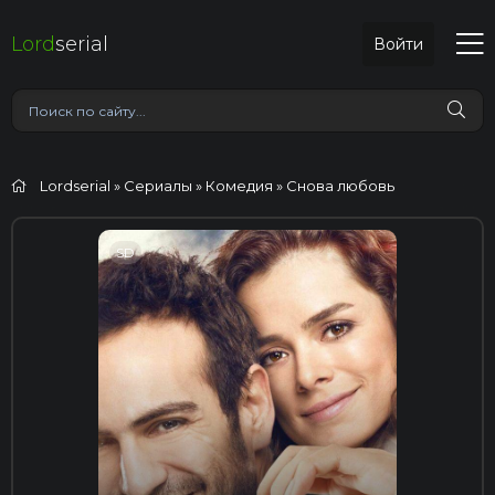
Lord
serial
Войти
Lordserial
»
Сериалы
»
Комедия
» Снова любовь
SD