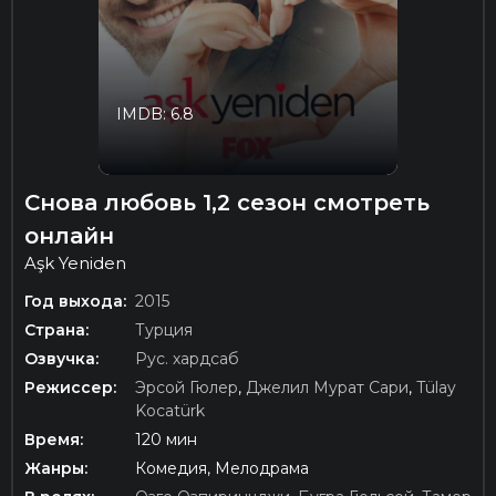
IMDB: 6.8
Снова любовь 1,2 сезон смотреть
онлайн
Aşk Yeniden
Год выхода:
2015
Страна:
Турция
Озвучка:
Рус. хардсаб
Режиссер:
Эрсой Гюлер
,
Джелил Мурат Сари
,
Tülay
Kocatürk
Время:
120 мин
Жанры:
Комедия, Мелодрама