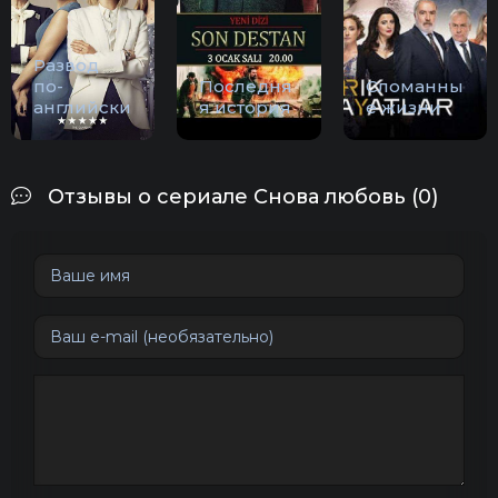
Развод
по-
Последня
Сломанны
английски
я история
е жизни
Отзывы о сериале Снова любовь (0)