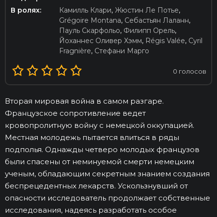
В ролях:
Камилль Клари
,
Жюстин Ле Потье
,
Grégoire Montana
,
Себастьян Лаланн
,
Пауль Скарфольо
,
Филипп Орель
,
Йоханнес Оливер Хэмм
,
Régis Valée
,
Cyril
Fragnière
,
Стефани Марго
0
голосов
Вторая мировая война в самом разгаре.
Французское сопротивление ведет
кровопролитную войну с немецкой оккупацией.
Местная молодежь пытается влиться в ряды
подполья. Однажды четверо молодых французов
были спасены от неминуемой смерти немецким
ученым, обладающим секретным знанием создания
беспрецедентных лекарств. Ускользнувший от
опасности исследователь продолжает собственные
исследования, надеясь разработать особое