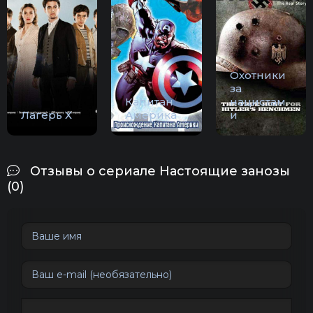
Охотники
за
Капитан
нацистам
Лагерь Х
Америка
и
Отзывы о сериале Настоящие занозы
(0)