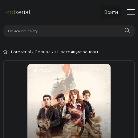
Lord
serial
Войти
Lordserial
»
Сериалы
» Настоящие занозы
HD (720p)