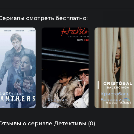
Сериалы смотреть бесплатно:
оследние
Кристобаль
антеры
Холстон
Баленсиага
Отзывы о сериале Детективы (0)