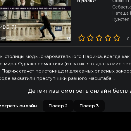
В ролях:
Филипп
Себасть
Наташа 
Куэстел
MDB: 7.1
0
ы столицы моды, очаровательного Парижа, всегда как
о мира. Однако романтики (из-за их взгляда на мир чер
 Париж станет пристанищем для самых опасных закоре
роде захватили преступники разного масштаба ...
Детективы смотреть онлайн беспл
мотреть онлайн
Плеер 2
Плеер 3