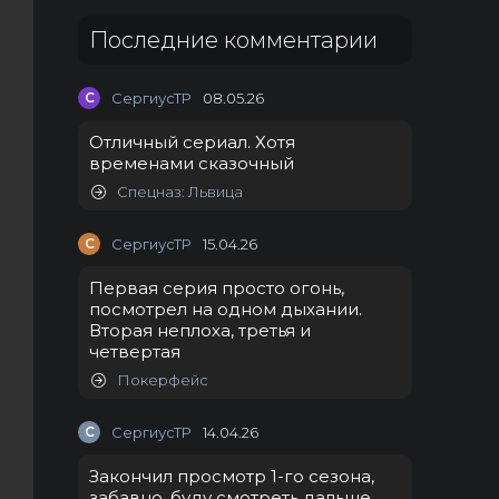
Последние комментарии
С
СергиусТР
08.05.26
Отличный сериал. Хотя
временами сказочный
Спецназ: Львица
С
СергиусТР
15.04.26
Первая серия просто огонь,
посмотрел на одном дыхании.
Вторая неплоха, третья и
четвертая
Покерфейс
С
СергиусТР
14.04.26
Закончил просмотр 1-го сезона,
забавно, буду смотреть дальше.