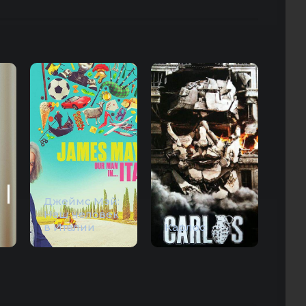
Джеймс Мэй:
Наш человек
в Италии
Карлос