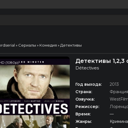
ordserial
»
Сериалы
»
Комедия
» Детективы
Детективы 1,2,3
HD (1080p)
Détectives
Год выхода:
2013
Страна:
Франци
Озвучка:
WestFil
Режиссер:
Лоренцо
Время:
—
Жанры:
Кримина