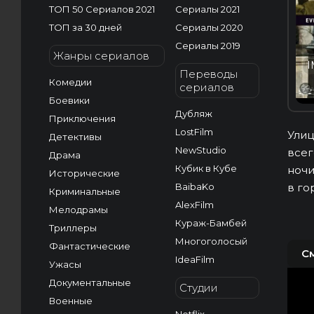
ТОП 50 Сериалов 2021
Сериалы 2021
ТОП за 30 дней
Сериалы 2020
Сериалы 2019
Жанры сериалов
I
Переводы
Комедии
сериалов
Боевики
Дубляж
Приключения
LostFilm
Улиц
Детективы
NewStudio
всег
Драма
Кубик в Кубе
ночи
Исторические
BaibaKo
в го
Криминальные
AlexFilm
Мелодрамы
Кураж-Бамбей
Триллеры
Многоголосый
Фантастические
С
IdeaFilm
Ужасы
Документальные
Студии
Военные