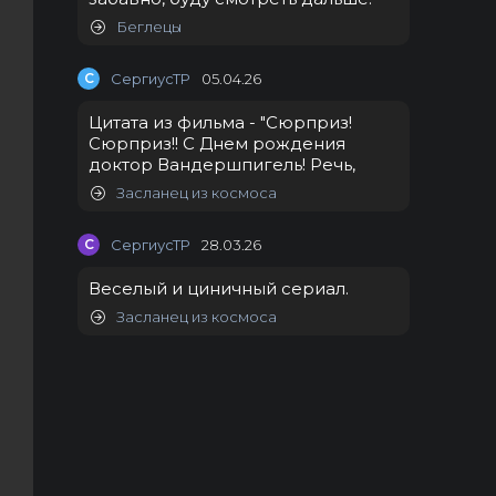
Беглецы
С
СергиусТР
05.04.26
Цитата из фильма - "Сюрприз!
Сюрприз!! С Днем рождения
доктор Вандершпигель! Речь,
Засланец из космоса
С
СергиусТР
28.03.26
Веселый и циничный сериал.
Засланец из космоса