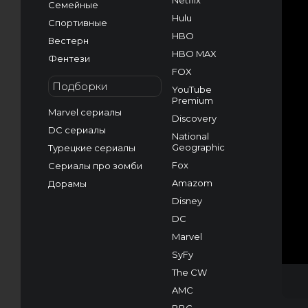
Netflix
Семейные
Hulu
Спортивные
HBO
Вестерн
HBO MAX
Фентези
FOX
Подборки
YouTube
Premium
Marvel сериалы
Discovery
DC сериалы
National
Geographic
Турецкие сериалы
Fox
Сериалы про зомби
Amazom
Дорамы
Disney
DC
Marvel
SyFy
The CW
AMC