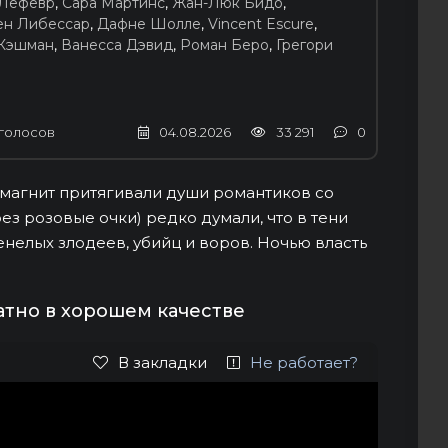
 Лефевр
,
Сара Мартинс
,
Жан-Люк Бидо
,
ен Либессар
,
Дафне Шолле
,
Vincent Escure
,
Кэшман
,
Ванесса Дэвид
,
Роман Беро
,
Грегори
голосов
04.08.2026
33 291
0
 магнит притягивали души романтиков со
ез розовые очки) редко думали, что в тени
нелых злодеев, убийц и воров. Ночью власть
атно в хорошем качестве
В закладки
Не работает?