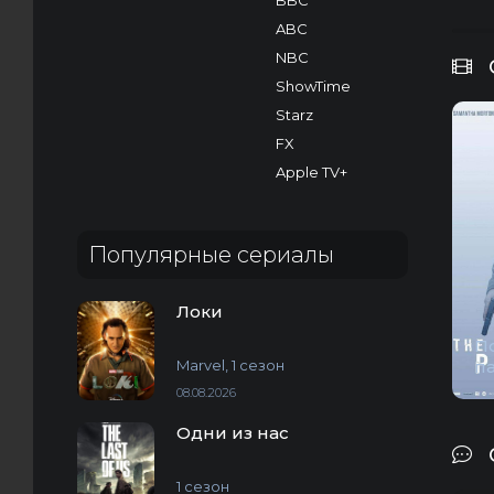
BBC
ABC
NBC
ShowTime
Starz
FX
Apple TV+
Популярные сериалы
Локи
П
Marvel, 1 сезон
п
08.08.2026
Одни из нас
1 сезон