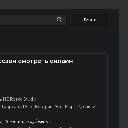
Войти
 сезон смотреть онлайн
я
m
,
HDRezka Studio
 Габриэль
,
Рено Бертран
,
Жан-Марк Рудники
л, Комедия, Зарубежный