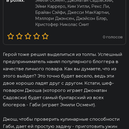
В ролях:
Эмили Осмент
,
Джонатан Садовский
,
Эйми Карреро
,
Ким Уитли
,
Рекс Ли
,
Брайан Сэйфи
,
Джесси МакКартни
,
Мэллори Джэнсен
,
Джэйсон Блэр
,
Кристофер Николас Смит
0
голосов
Герой тоже решил выделиться из толпы. Успешный
предприниматель нанял популярного блоггера в
качестве личного повара. Как вы думаете, что из
этого выйдет? Это точно будет весело, ведь эти
двое хорошо ладят друг с другом. Кстати, шеф-
поваром Джоша (которого играет Джонатан
Садовски) будет самый бунтарский из всех
блогеров - Габи (играет Эмили Осмент).
Джош, чтобы проверить кулинарные способности
Габи, дает ей простую задачу - приготовить ужин