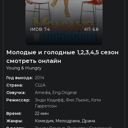
IMDB: 7.4
КП: 6.8
Молодые и голодные 1,2,3,4,5 сезон
смотреть онлайн
Young & Hungry
Год выхода:
2014
Страна:
США
Озвучка:
Amedia
,
Eng.Original
Режиссер:
Энди Кэдифф
,
Фил Льюис
,
Кэти
Гарретсон
Время:
22 мин
Жанры:
Комедия, Мелодрама, Драма