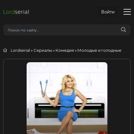
Lord
serial
Войти
Lordserial
»
Сериалы
»
Комедия
» Молодые и голодные
FHD (1080p)