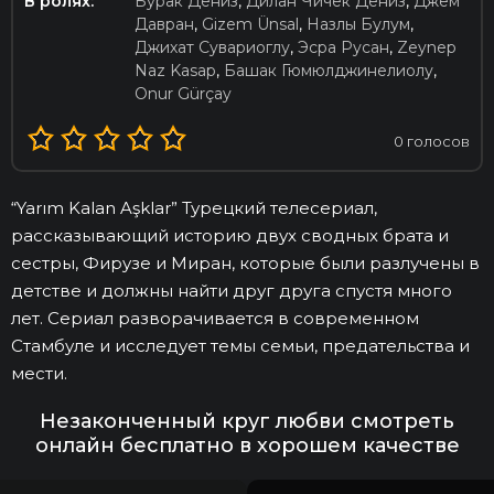
В ролях:
Бурак Дениз
,
Дилан Чичек Дениз
,
Джем
Давран
,
Gizem Ünsal
,
Назлы Булум
,
Джихат Сувариоглу
,
Эсра Русан
,
Zeynep
Naz Kasap
,
Башак Гюмюлджинелиолу
,
Onur Gürçay
0
голосов
“Yarım Kalan Aşklar” Турецкий телесериал,
рассказывающий историю двух сводных брата и
сестры, Фирузе и Миран, которые были разлучены в
детстве и должны найти друг друга спустя много
лет. Сериал разворачивается в современном
Стамбуле и исследует темы семьи, предательства и
мести.
Незаконченный круг любви смотреть
онлайн бесплатно в хорошем качестве