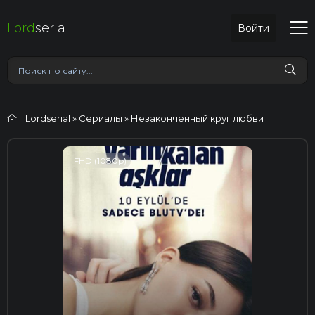
Lord
serial
Войти
Lordserial
»
Сериалы
» Незаконченный круг любви
FHD (1080p)