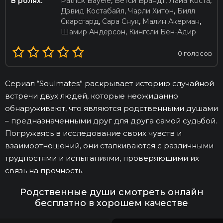
В ролях:
Patrick Bayele
,
Бетси Брандт
,
Лайа Коста
,
Дэвид Костабайл
,
Чарли Хитон
,
Билл
Скарсгард
,
Сара Снук
,
Малин Акерман
,
Шамир Андерсон
,
Кингсли Бен-Адир
0
голосов
Сериал “Soulmates” раскрывает историю случайной
встречи двух людей, которые неожиданно
обнаруживают, что являются родственными душами
– предназначенными друг для друга самой судьбой.
Погружаясь в исследование своих чувств и
взаимоотношений, они сталкиваются с различными
трудностями и испытаниями, проверяющими их
связь на прочность.
Родственные души смотреть онлайн
бесплатно в хорошем качестве