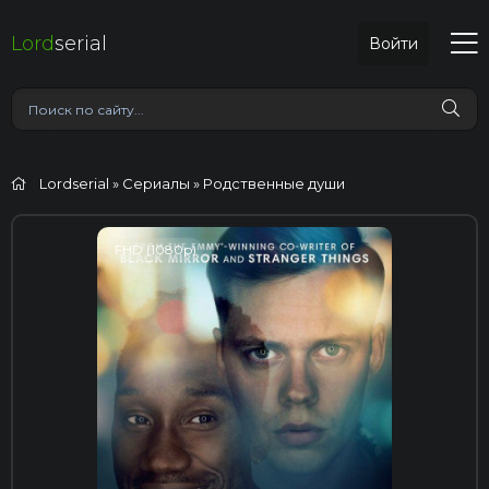
Lord
serial
Войти
Lordserial
»
Сериалы
» Родственные души
FHD (1080p)