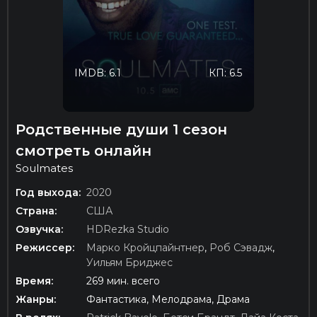
IMDB: 6.1
КП: 6.5
Родственные души 1 сезон
смотреть онлайн
Soulmates
Год выхода:
2020
Страна:
США
Озвучка:
HDRezka Studio
Режиссер:
Марко Кройцпайнтнер
,
Роб Сэвадж
,
Уильям Бриджес
Время:
269 мин. всего
Жанры:
Фантастика, Мелодрама, Драма