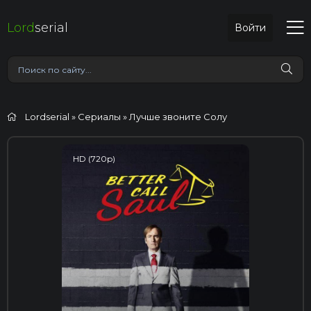
Lord
serial
Войти
Lordserial
»
Сериалы
» Лучше звоните Солу
HD (720p)