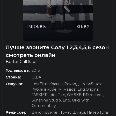
IMDB: 8.8
КП: 8.2
Лучше звоните Солу 1,2,3,4,5,6 сезон
смотреть онлайн
Better Call Saul
Год выхода:
2015
Страна:
США
Озвучка:
LostFilm
,
Кравец-Рекордз
,
NewStudio
,
Кубик в кубе
,
М. Чадов
,
Eng.Original
,
JASKIER
,
IdeaFilm
,
OMSKBIRD records
,
Sunshine Studio
,
Eng. Orig. with
Commentary
Режиссер:
Винс Гиллиган
,
Томас Шнауз
,
Питер Гулд