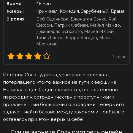
Время:
46 мин
Жанры:
Криминал, Комедия, Зарубежный, Драма
В ролях:
Боб Оденкёрк
,
Джонатан Бэнкс
,
Рэй
Сихорн
,
Патрик Фабиан
,
Майкл Мэндо
,
Джанкарло Эспозито
,
Майкл МакКин
,
Тони Далтон
,
Керри Кондон
,
Марк
Марголис
1
голос
История Сола Гудмана, успешного адвоката,
потерявшего что-то важное на пути к вершине.
Начиная с дел бедных клиентов, он постепенно
переходит к сотрудничеству с преступниками,
привлеченный большими гонорарами. Теперь его
задача – найти баланс между законом и прибылью,
оставаясь при этом верным себе.
Лучше звоните Солу смотреть онлайн