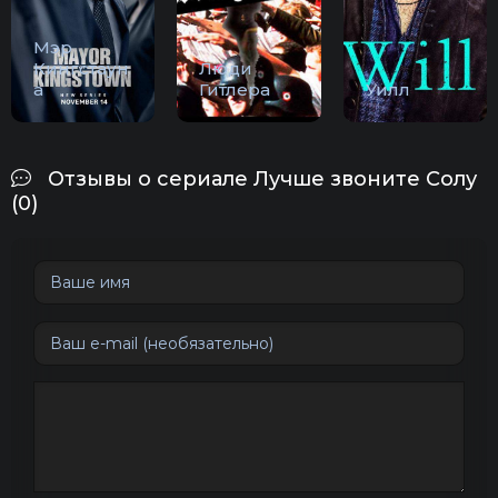
Мэр
Кингстаун
Люди
а
Гитлера
Уилл
Отзывы о сериале Лучше звоните Солу
(0)