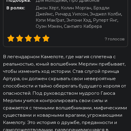
Подборка:
Для молодёжи
,
Про драконов
В ролях:
Джон Хёрт
,
Колин Морган
,
Брэдли
Джеймс
,
Ричард Уилсон
,
Энджел Колби
,
Кэти МакГрат
,
Энтони Хэд
,
Руперт Янг
,
Оуэн Мэкен
,
Сантьяго Кабрера
7
голосов
В легендарном Камелоте, где магия сплетена с
реальностью, юный волшебник Мерлин прибывает,
чтобы изменить ход истории. Став слугой принца
Артура, он должен скрывать свои невероятные
способности и тайно оберегать будущего короля от
опасностей. Под руководством мудрого Гаюса
Мерлин учится контролировать свои силы и
сражается с темными волшебниками, мифическими
существами и коварными врагами, угрожающими
Камелоту. Это история о дружбе, преданности и
самопожертвовании, разворачивающаяся в