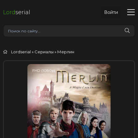
Lord
serial
Войти
Lordserial
»
Сериалы
» Мерлин
FHD (1080p)