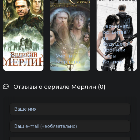
Терминат
ор: Битва
за
будущее /
Хроники
Великий
Ученик
Сары
Мерлин
Мерлина
Коннор
Отзывы о сериале Мерлин (0)