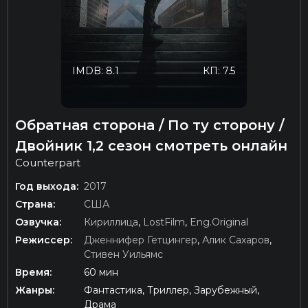
IMDB: 8.1
КП: 7.5
Обратная сторона / По ту сторону /
Двойник 1,2 сезон смотреть онлайн
Counterpart
Год выхода:
2017
Страна:
США
Озвучка:
Кириллица
,
LostFilm
,
Eng.Original
Режиссер:
Дженнифер Гетцингер
,
Алик Сахаров
,
Стивен Уильямс
Время:
60 мин
Жанры:
Фантастика, Триллер, Зарубежный,
Драма