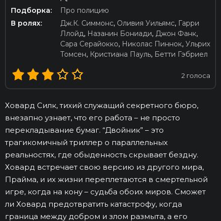
Подборка:
Про полицию
В ролях:
Дж.К. Симмонс
,
Оливия Уильямс
,
Гарри
Ллойд
,
Назанин Бониади
,
Джон Фанк
,
Сара Серайокко
,
Николас Пиннок
,
Ульрих
Томсен
,
Кристиана Пауль
,
Бетти Гэбриел
2
голоса
Ховард Силк, тихий служащий секретного бюро,
внезапно узнает, что его работа – не просто
перекладывание бумаг. “Двойник” – это
трагикомичный триллер о параллельных
реальностях, где обыденность скрывает бездну.
Ховард встречает свою версию из другого мира,
Прайма, и их жизни переплетаются в смертельной
игре, когда на кону – судьба обоих миров. Сможет
ли Ховард предотвратить катастрофу, когда
граница между добром и злом размыта, а его