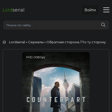
Lord
serial
Войти
Lordserial
»
Сериалы
» Обратная сторона / По ту сторону / Двойник
FHD (1080p)