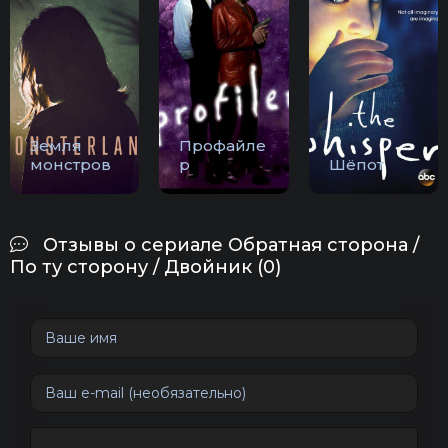
Земля
Профайле
монстров
р
Шёпот
Отзывы о сериале Обратная сторона /
По ту сторону / Двойник (0)