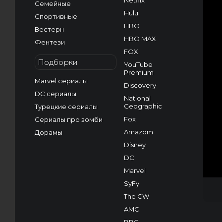
Netflix
Семейные
Hulu
Спортивные
HBO
Вестерн
HBO MAX
Фентези
FOX
Подборки
YouTube
Premium
Marvel сериалы
Discovery
DC сериалы
National
Geographic
Турецкие сериалы
Fox
Сериалы про зомби
Amazom
Дорамы
Disney
DC
Marvel
SyFy
The CW
AMC