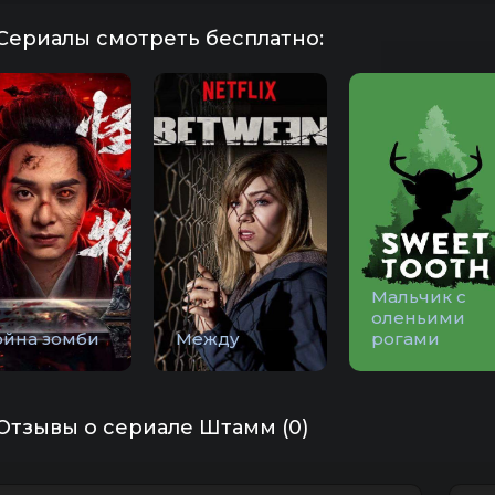
Сериалы смотреть бесплатно:
Мальчик с
оленьими
ойна зомби
Между
рогами
Отзывы о сериале Штамм (0)