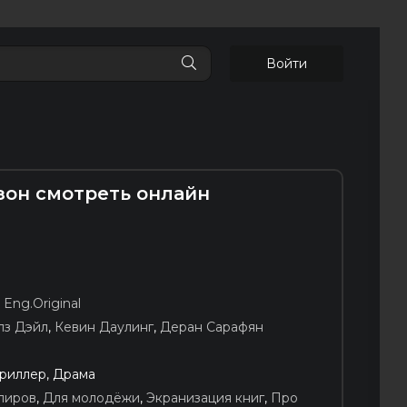
Войти
езон смотреть онлайн
,
Eng.Original
лз Дэйл
,
Кевин Даулинг
,
Деран Сарафян
Триллер, Драма
пиров
,
Для молодёжи
,
Экранизация книг
,
Про