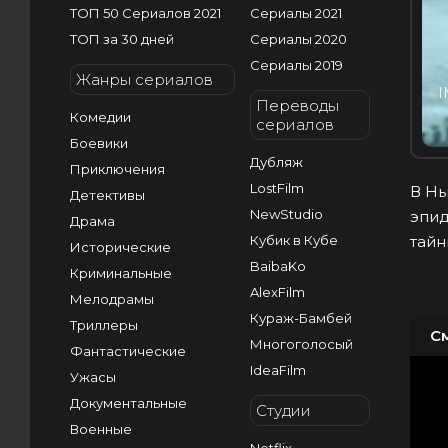
ТОП 50 Сериалов 2021
Сериалы 2021
ТОП за 30 дней
Сериалы 2020
Сериалы 2019
Жанры сериалов
I
Переводы
Комедии
сериалов
Боевики
Дубляж
Приключения
LostFilm
В Нь
Детективы
NewStudio
эпид
Драма
Кубик в Кубе
тайн
Исторические
BaibaKo
Криминальные
AlexFilm
Мелодрамы
Кураж-Бамбей
Триллеры
С
Многоголосый
Фантастические
IdeaFilm
Ужасы
Документальные
Студии
Военные