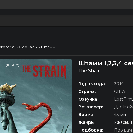
ordserial
»
Сериалы
» Штамм
Штамм 1,2,3,4 с
HD (1080p)
The Strain
Год выхода:
2014
Страна:
США
Озвучка:
LostFilm
Режиссер:
Дж. Май
Время:
43 мин
Жанры:
Ужасы, 
Подборка:
Про вам