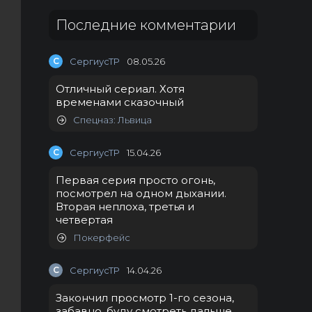
Последние комментарии
С
СергиусТР
08.05.26
Отличный сериал. Хотя
временами сказочный
Спецназ: Львица
С
СергиусТР
15.04.26
Первая серия просто огонь,
посмотрел на одном дыхании.
Вторая неплоха, третья и
четвертая
Покерфейс
С
СергиусТР
14.04.26
Закончил просмотр 1-го сезона,
забавно, буду смотреть дальше.