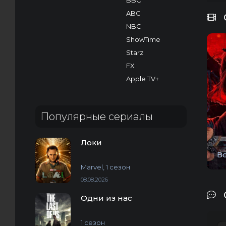
BBC
ABC
NBC
ShowTime
Starz
FX
Apple TV+
Популярные сериалы
Локи
В
Marvel, 1 сезон
08.08.2026
Одни из нас
1 сезон