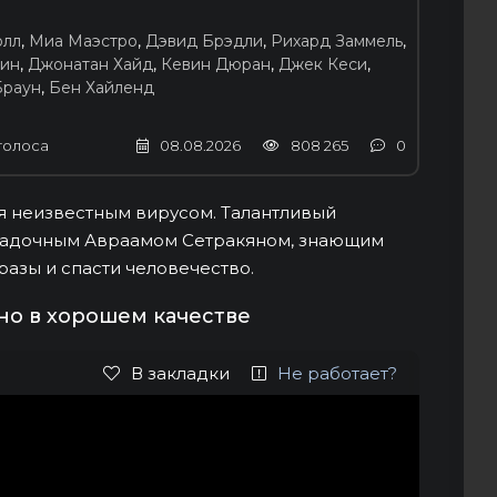
олл
,
Миа Маэстро
,
Дэвид Брэдли
,
Рихард Заммель
,
ин
,
Джонатан Хайд
,
Кевин Дюран
,
Джек Кеси
,
Браун
,
Бен Хайленд
голоса
08.08.2026
808 265
0
я неизвестным вирусом. Талантливый
агадочным Авраамом Сетракяном, знающим
азы и спасти человечество.
но в хорошем качестве
В закладки
Не работает?