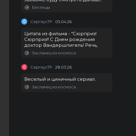
Беглецы
С
СергиусТР
05.04.26
Цитата из фильма - "Сюрприз!
Сюрприз!! С Днем рождения
доктор Вандершпигель! Речь,
Засланец из космоса
С
СергиусТР
28.03.26
Веселый и циничный сериал.
Засланец из космоса