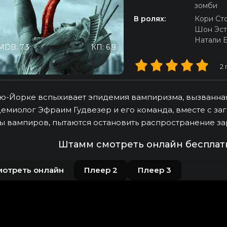
зомби
В ролях:
Кори Ст
Шон Эст
Натали 
MDB: 7.3
КП: 6.9
2
ю-Йорке вспыхивает эпидемия вампиризма, вызванна
емиолог Эфраим Гудвезер и его команда, вместе с з
ы вампиров, пытаются остановить распространение зар
Штамм смотреть онлайн бесплат
мотреть онлайн
Плеер 2
Плеер 3