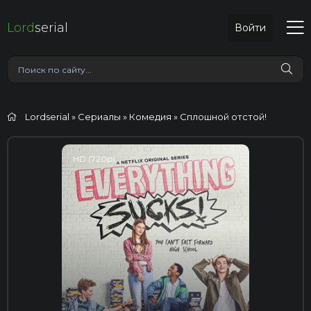
Lord
serial
Войти
Lordserial
»
Сериалы
»
Комедия
» Сплошной отстой!
HD (720p)