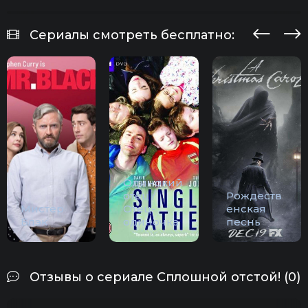
Сериалы смотреть бесплатно:
Одинокий
отец /
Рождеств
Мистер
Отец-
енская
Блэк
одиночка
песнь
Отзывы о сериале Сплошной отстой! (0)