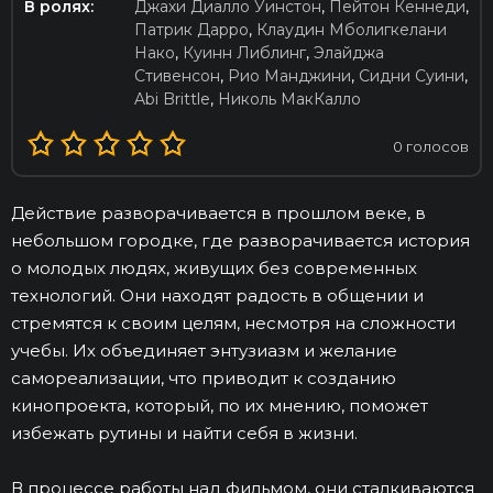
В ролях:
Джахи Диалло Уинстон
,
Пейтон Кеннеди
,
Патрик Дарро
,
Клаудин Мболигкелани
Нако
,
Куинн Либлинг
,
Элайджа
Стивенсон
,
Рио Манджини
,
Сидни Суини
,
Abi Brittle
,
Николь МакКалло
0
голосов
Действие разворачивается в прошлом веке, в
небольшом городке, где разворачивается история
о молодых людях, живущих без современных
технологий. Они находят радость в общении и
стремятся к своим целям, несмотря на сложности
учебы. Их объединяет энтузиазм и желание
самореализации, что приводит к созданию
кинопроекта, который, по их мнению, поможет
избежать рутины и найти себя в жизни.
В процессе работы над фильмом, они сталкиваются