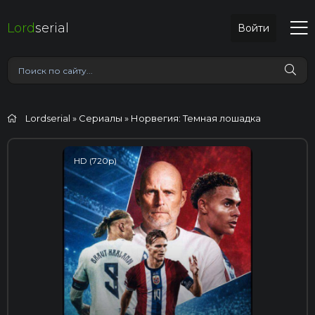
Lord
serial
Войти
Lordserial
»
Сериалы
» Норвегия: Темная лошадка
HD (720p)