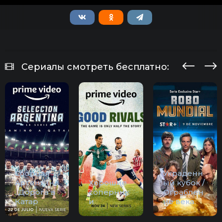
Сериалы смотреть бесплатно:
Сборная
Украденн
Аргентина
Хорошие
ый кубок /
. Дорога в
соперник
Ограблен
Катар
и
ие века