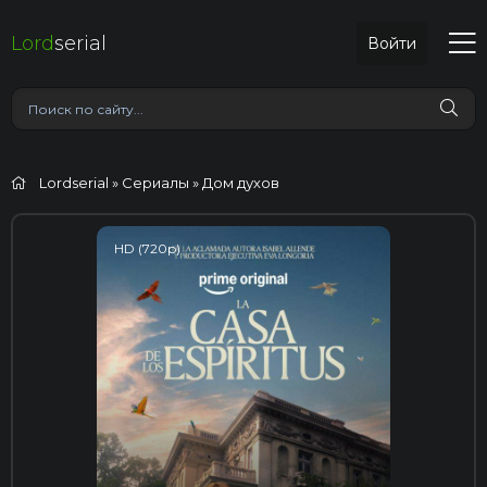
Lord
serial
Войти
Lordserial
»
Сериалы
» Дом духов
HD (720p)