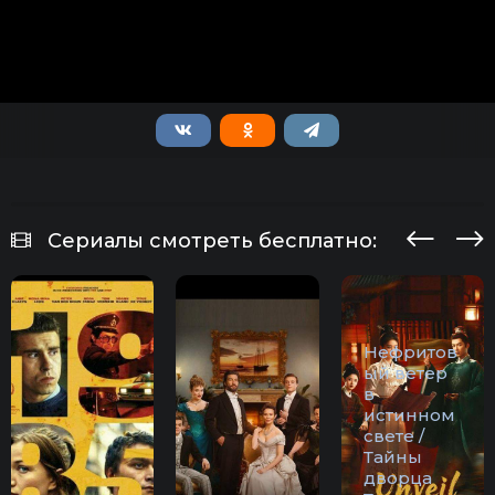
Сериалы смотреть бесплатно:
Нефритов
ый ветер
в
истинном
свете /
Тайны
дворца