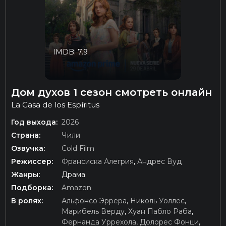
IMDB: 7.9
Дом духов 1 сезон смотреть онлайн
La Casa de los Espíritus
Год выхода:
2026
Страна:
Чили
Озвучка:
Cold Film
Режиссер:
Франсиска Алегрия
,
Андрес Вуд
Жанры:
Драма
Подборка:
Amazon
В ролях:
Альфонсо Эррера
,
Николь Уоллес
,
Марибель Верду
,
Хуан Пабло Раба
,
Фернанда Уррехола
,
Долорес Фонци
,