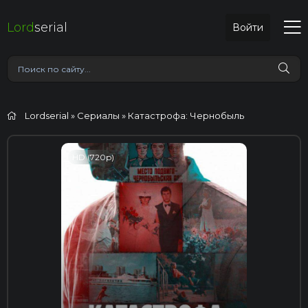
Lord
serial
Войти
Lordserial
»
Сериалы
» Катастрофа: Чернобыль
HD (720p)