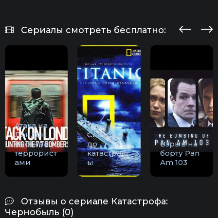
Сериалы смотреть бесплатно:
Атака на
Лондон:
Секунды
Охота за
до
Взрыв на
террорист
катастроф
борту Pan
ами
ы
Am 103
Отзывы о сериале Катастрофа:
Чернобыль (0)