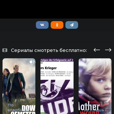
Сериалы смотреть бесплатно:
По
Пока ты
кладбище
не спишь /