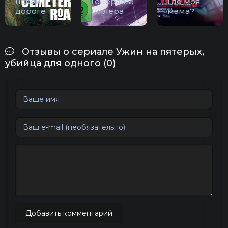
нской
Генералы
Где моя
дороге
Гитлера
мама?
Отзывы о сериале Ужин на пятерых,
убийца для одного (0)
Добавить комментарий