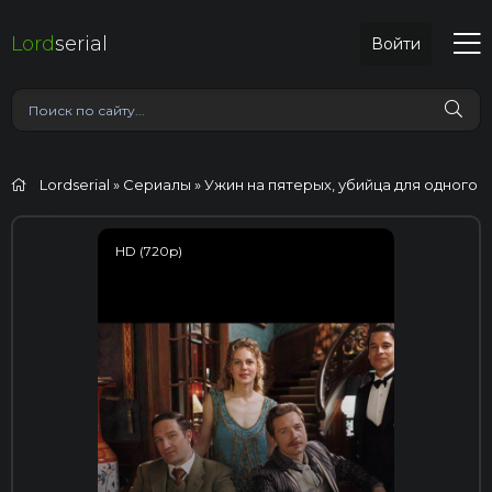
Lord
serial
Войти
Lordserial
»
Сериалы
» Ужин на пятерых, убийца для одного
HD (720p)