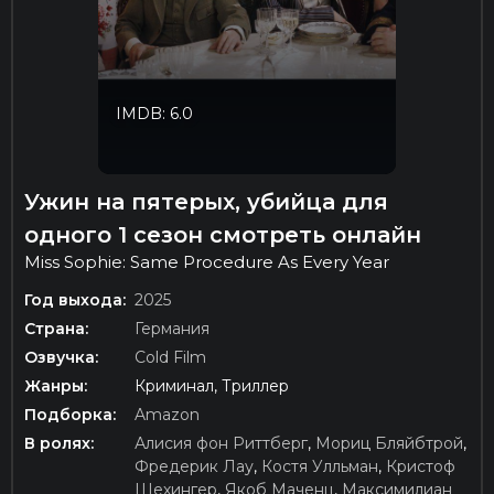
IMDB: 6.0
Ужин на пятерых, убийца для
одного 1 сезон смотреть онлайн
Miss Sophie: Same Procedure As Every Year
Год выхода:
2025
Страна:
Германия
Озвучка:
Cold Film
Жанры:
Криминал, Триллер
Подборка:
Amazon
В ролях:
Алисия фон Риттберг
,
Мориц Бляйбтрой
,
Фредерик Лау
,
Костя Улльман
,
Кристоф
Шехингер
,
Якоб Маченц
,
Максимилиан