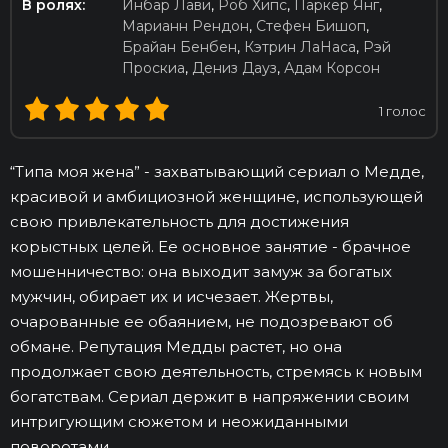
В ролях:
Инбар Лави
,
Роб Хипс
,
Паркер Янг
,
Марианн Рендон
,
Стефен Бишоп
,
Брайан Бенбен
,
Кэтрин ЛаНаса
,
Рэй
Проскиа
,
Дениз Дауз
,
Адам Корсон
1
голос
“Типа моя жена” - захватывающий сериал о Медде,
красивой и амбициозной женщине, использующей
свою привлекательность для достижения
корыстных целей. Ее основное занятие - брачное
мошенничество: она выходит замуж за богатых
мужчин, обирает их и исчезает. Жертвы,
очарованные ее обаянием, не подозревают об
обмане. Репутация Медды растет, но она
продолжает свою деятельность, стремясь к новым
богатствам. Сериал держит в напряжении своим
интригующим сюжетом и неожиданными
поворотами.