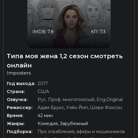
IMDB: 7.8
КП: 7.3
Типа моя жена 1,2 сезон смотреть
онлайн
Imposters
Год выхода:
2017
Страна:
США
Озвучка:
Рус. Проф. многоголосый
,
Eng.Original
Режиссер:
Адам Брукс
,
Уэйн Йип
,
Шери Фоксон
Время:
42 мин
Жанры:
Комедия, Зарубежный
Подборка:
Про ограбления
,
аферы и мошенников