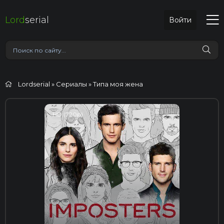
Lord
serial
Войти
Lordserial
»
Сериалы
» Типа моя жена
HD (720p)