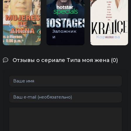
Секрет
Тропикан
Заложник
ки
и
Королева
Отзывы о сериале Типа моя жена (0)