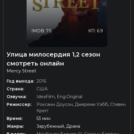
IMDB: 7.5
КП: 6.9
Улица милосердия 1,2 сезон
смотреть онлайн
Mercy Street
Год выхода:
2016
Страна:
США
Озвучка:
IdeaFilm
,
Eng.Original
Режиссер:
Роксанн Доусон
,
Джереми Уэбб
,
Стивен
Крегг
Время:
53 мин
Жанры:
Зарубежный, Драма