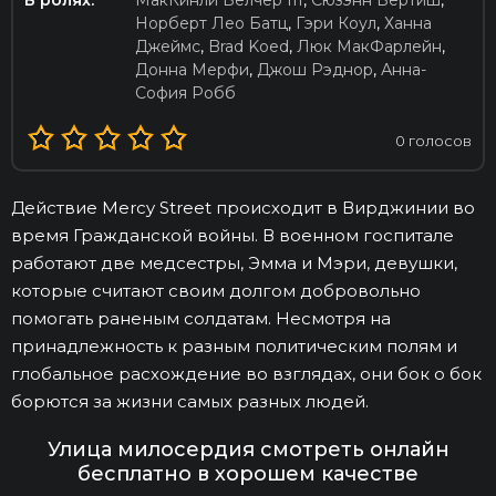
В ролях:
МакКинли Белчер III
,
Сюзэнн Бертиш
,
Норберт Лео Батц
,
Гэри Коул
,
Ханна
Джеймс
,
Brad Koed
,
Люк МакФарлейн
,
Донна Мерфи
,
Джош Рэднор
,
Анна-
София Робб
0
голосов
Действие Mercy Street происходит в Вирджинии во
время Гражданской войны. В военном госпитале
работают две медсестры, Эмма и Мэри, девушки,
которые считают своим долгом добровольно
помогать раненым солдатам. Несмотря на
принадлежность к разным политическим полям и
глобальное расхождение во взглядах, они бок о бок
борются за жизни самых разных людей.
Улица милосердия смотреть онлайн
бесплатно в хорошем качестве