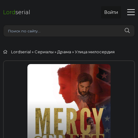
Lord
serial
Войти
Lordserial
»
Сериалы
»
Драма
» Улица милосердия
HD (720p)