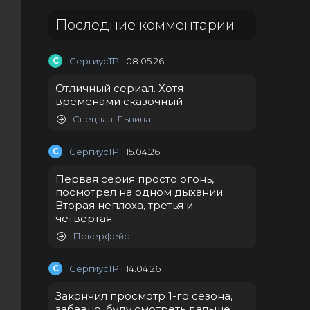
Последние комментарии
С
СергиусТР
08.05.26
Отличный сериал. Хотя
временами сказочный
Спецназ: Львица
С
СергиусТР
15.04.26
Первая серия просто огонь,
посмотрел на одном дыхании.
Вторая неплоха, третья и
четвертая
Покерфейс
С
СергиусТР
14.04.26
Закончил просмотр 1-го сезона,
забавно, буду смотреть дальше.