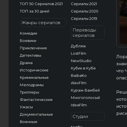
ТОП 50 Сериалов 2021
Сериалы 2021
ТОП за 30 дней
Сериалы 2020
Сериалы 2019
Жанры сериалов
Переводы
Комедии
сериалов
Боевики
Дубляж
Приключения
LostFilm
Детективы
Лора
NewStudio
Драма
знак
Кубик в Кубе
Исторические
что 
BaibaKo
Криминальные
опас
AlexFilm
Мелодрамы
Кураж-Бамбей
Реши
Триллеры
Многоголосый
кото
Фантастические
IdeaFilm
исто
Ужасы
риск
Документальные
Студии
Военные