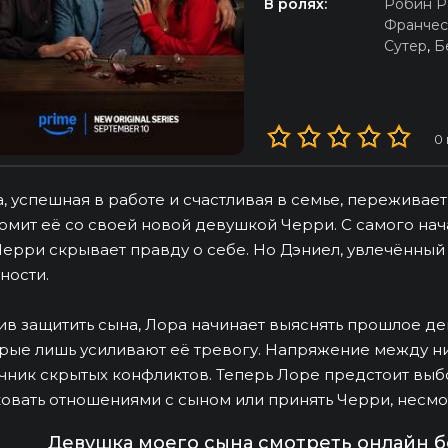
В ролях:
Робин Р
Франчес
Сутер
,
Б
0
, успешная в работе и счастливая в семье, переживае
омит её со своей новой девушкой Черри. С самого нач
Черри скрывает правду о себе. Но Дэниел, увлечённы
ности.
в защитить сына, Лора начинает выяснять прошлое де
рые лишь усиливают её тревогу. Напряжение между н
чник скрытых конфликтов. Теперь Лоре предстоит вы
овать отношениями с сыном или принять Черри, несмо
Девушка моего сына смотреть онлайн б