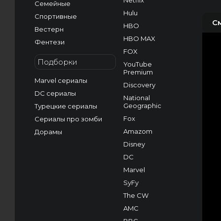
Netflix
Семейные
Hulu
Спортивные
С
HBO
Вестерн
HBO MAX
Фентези
FOX
Подборки
YouTube
Premium
Marvel сериалы
Discovery
DC сериалы
National
Geographic
Турецкие сериалы
Fox
Сериалы про зомби
Amazom
Дорамы
Disney
DC
Marvel
SyFy
The CW
AMC