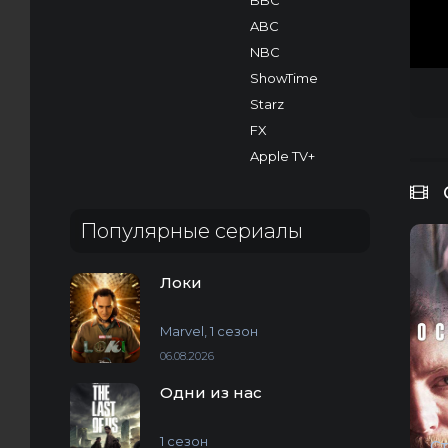
BBC
ABC
NBC
ShowTime
Starz
FX
Apple TV+
Популярные сериалы
Локи
Marvel, 1 сезон
06.08.2026
Одни из нас
1 сезон
С