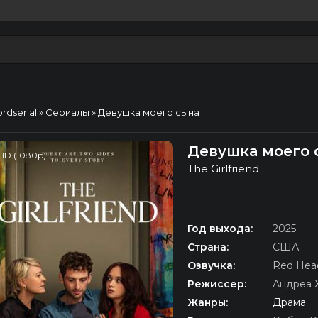
ordserial
»
Сериалы
» Девушка моего сына
Девушка моего с
HD (1080p)
The Girlfriend
Год выхода:
2025
Страна:
США
Озвучка:
Red Hea
Режиссер:
Андреа 
Жанры:
Драма