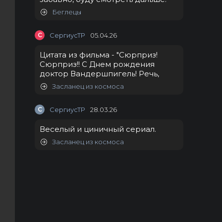
Беглецы
С
СергиусТР
05.04.26
Цитата из фильма - "Сюрприз!
Сюрприз!! С Днем рождения
доктор Вандершпигель! Речь,
Засланец из космоса
С
СергиусТР
28.03.26
Веселый и циничный сериал.
Засланец из космоса