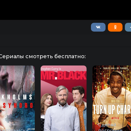
Сериалы смотреть бесплатно:
Сделай
токгольмски
погромче,