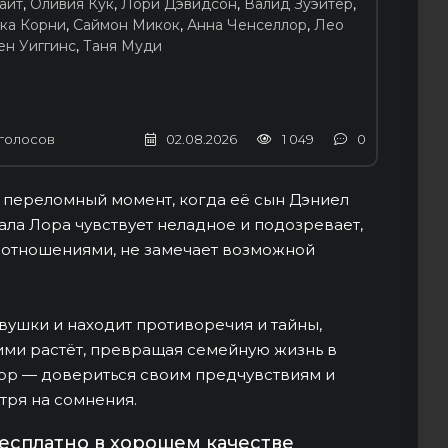
айт
,
Оливия Кук
,
Лори Дэвидсон
,
Валид Зуэйтер
,
ка Корни
,
Саймон Микок
,
Анна Ченселлор
,
Лео
ен Уиггинс
,
Таня Муди
голосов
02.08.2026
1 049
0
т переломный момент, когда её сын Дэниел
ала Лора чувствует неладное и подозревает,
й отношениями, не замечает возможной
вушки и находит противоречия и тайны,
ими растёт, превращая семейную жизнь в
бор — довериться своим предчувствиям и
тря на сомнения.
есплатно в хорошем качестве