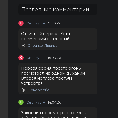
Последние комментарии
С
СергиусТР
08.05.26
Отличный сериал. Хотя
временами сказочный
Спецназ: Львица
С
СергиусТР
15.04.26
Первая серия просто огонь,
посмотрел на одном дыхании.
Вторая неплоха, третья и
четвертая
Покерфейс
С
СергиусТР
14.04.26
Закончил просмотр 1-го сезона,
забавно, буду смотреть дальше.