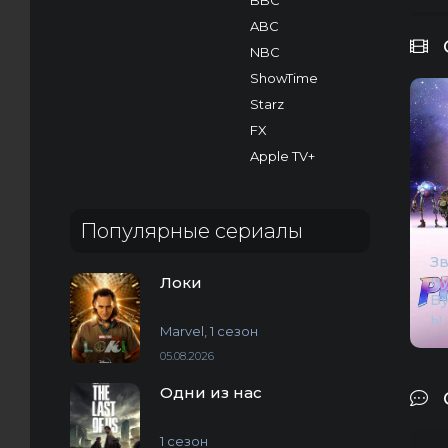
BBC
ABC
NBC
ShowTime
Starz
FX
Apple TV+
Популярные сериалы
З
пу
Локи
В
ы
Marvel, 1 сезон
05.08.2026
Одни из нас
1 сезон