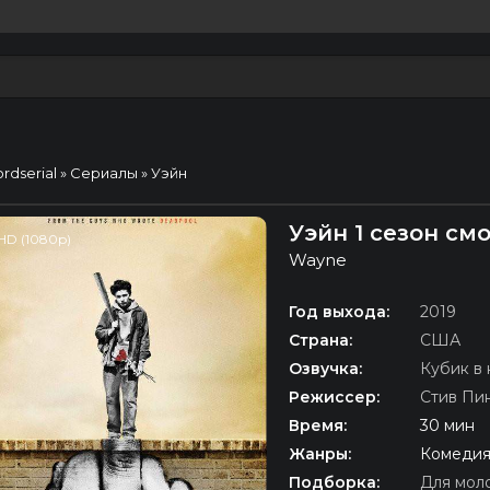
ordserial
»
Сериалы
» Уэйн
Уэйн 1 сезон см
HD (1080p)
Wayne
Год выхода:
2019
Страна:
США
Озвучка:
Кубик в 
Режиссер:
Стив Пи
Время:
30 мин
Жанры:
Комедия
Подборка:
Для мол