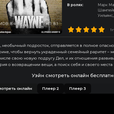
В ролях:
Марк Ма
Шампей
Уильямс
MDB: 8.4
КП: 8.1
1
г
, необычный подросток, отправляется в полное опасн
ике, чтобы вернуть украденный семейный раритет – мо
числе свою новую подругу Дел, и их отношения развив
рия о возвращении вещи, а поиск себя и своего места 
Уэйн смотреть онлайн бесплатн
мотреть онлайн
Плеер 2
Плеер 3