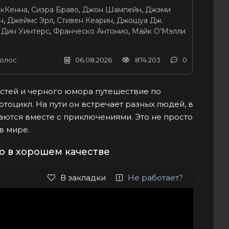
кКенна
,
Сиэра Браво
,
Джон Шампейн
,
Джэми
н
,
Джеймс Эрл
,
Стивен Кеарин
,
Джошуа Дж.
,
Дин Уинтерс
,
Франческо Антонио
,
Майк О’Мэлли
олос
06.08.2026
874 203
0
остей и черного юмора путешествие по
тоцикл. На пути он встречает разных людей, в
аются вместе с приключениями. Это не просто
в мире.
о в хорошем качестве
В закладки
Не работает?