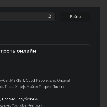
Войти
отреть онлайн
кубе
,
JASKIER
,
Good People
,
Eng.Original
нк
,
Тесса Хофф
,
Майкл Патрик Джэнн
, Боевик, Зарубежный
одёжи
,
YouTube Premium