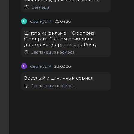
Беглецы
С
СергиусТР
05.04.26
Цитата из фильма - "Сюрприз!
Сюрприз!! С Днем рождения
доктор Вандершпигель! Речь,
Засланец из космоса
С
СергиусТР
28.03.26
Веселый и циничный сериал.
Засланец из космоса