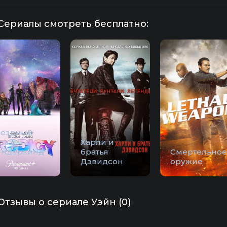
Сериалы смотреть бесплатно:
вездный
ть:
Харли и
ундеркинд
братья
Смертельное
Дэвидсон
оружие
Отзывы о сериале Уэйн (0)