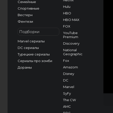
Netflix
Семейные
Hulu
Спортивные
HBO
Вестерн
HBO MAX
Фентези
FOX
Подборки
YouTube
Premium
Marvel сериалы
Discovery
DC сериалы
National
Geographic
Турецкие сериалы
Fox
Сериалы про зомби
Amazom
Дорамы
Disney
DC
Marvel
SyFy
The CW
AMC