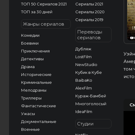
ТОП 50 Сериалов 2021
Сериалы 2021
ТОП за 30 дней
Сериалы 2020
Сериалы 2019
Жанры сериалов
I
Переводы
Комедии
сериалов
Боевики
Дубляж
Приключения
Уэйн
LostFilm
Детективы
Амер
NewStudio
Драма
том 
Кубик в Кубе
Исторические
исто
BaibaKo
Криминальные
AlexFilm
Мелодрамы
Кураж-Бамбей
Триллеры
Многоголосый
С
Фантастические
IdeaFilm
Ужасы
Документальные
Студии
Военные