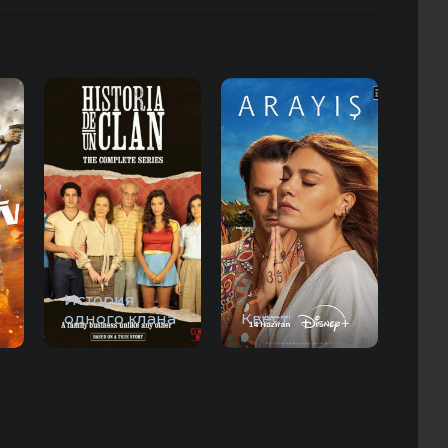
История
одного клана
Квест