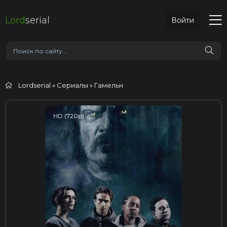
Lord
serial
Войти
Lordserial
»
Сериалы
» Гамельн
HD (720p)