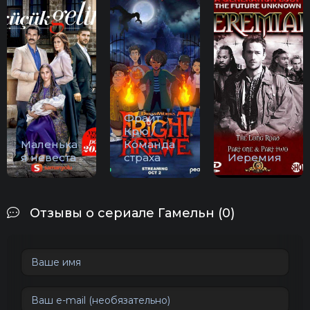
Фрайт
Крю /
Маленька
Команда
я невеста
страха
Иеремия
Отзывы о сериале Гамельн (0)