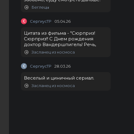
Беглецы
С
СергиусТР
05.04.26
Цитата из фильма - "Сюрприз!
Сюрприз!! С Днем рождения
доктор Вандершпигель! Речь,
Засланец из космоса
С
СергиусТР
28.03.26
Веселый и циничный сериал.
Засланец из космоса