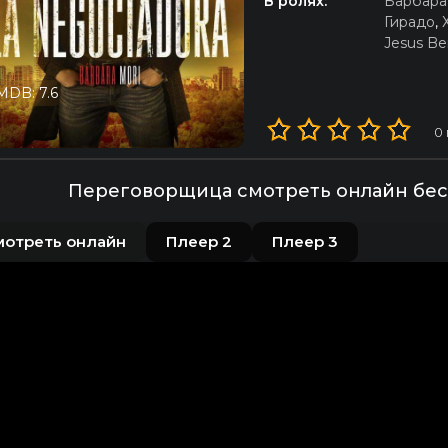
В ролях:
Барбара
Гирадо
,
Jesus B
MDB: 7.6
0
Переговорщица смотреть онлайн бес
мотреть онлайн
Плеер 2
Плеер 3