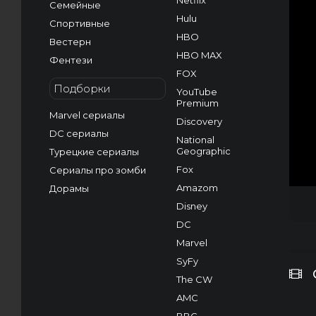
Netflix
Семейные
Hulu
Спортивные
HBO
Вестерн
HBO MAX
Фентези
FOX
Подборки
YouTube
Premium
Marvel сериалы
Discovery
DC сериалы
National
Geographic
Турецкие сериалы
Fox
Сериалы про зомби
Amazom
Дорамы
Disney
DC
Marvel
SyFy
The CW
AMC