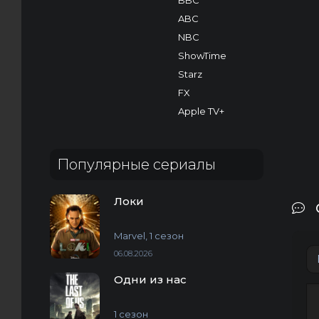
BBC
ABC
NBC
ShowTime
Starz
FX
Apple TV+
Популярные сериалы
Локи
Marvel, 1 сезон
06.08.2026
Одни из нас
1 сезон