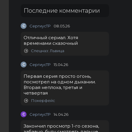
Последние комментарии
С
СергиусТР
08.05.26
Отличный сериал. Хотя
временами сказочный
Спецназ: Львица
С
СергиусТР
15.04.26
Первая серия просто огонь,
посмотрел на одном дыхании.
Вторая неплоха, третья и
четвертая
Покерфейс
С
СергиусТР
14.04.26
Закончил просмотр 1-го сезона,
забавно, буду смотреть дальше.