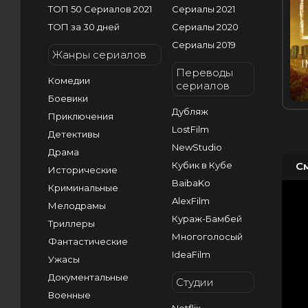
ТОП 50 Сериалов 2021
Сериалы 2021
ТОП за 30 дней
Сериалы 2020
Сериалы 2019
Жанры сериалов
I
Переводы
Комедии
сериалов
Боевики
Дубляж
Приключения
LostFilm
Детективы
NewStudio
Драма
Кубик в Кубе
С
Исторические
BaibaKo
Криминальные
AlexFilm
Мелодрамы
Кураж-Бамбей
Триллеры
Многоголосый
Фантастические
IdeaFilm
Ужасы
Документальные
Студии
Военные