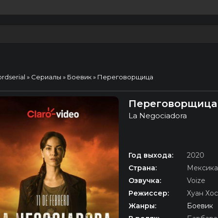
ordserial
»
Сериалы
»
Боевик
» Переговорщица
Переговорщица 
La Negociadora
Год выхода:
2020
Страна:
Мексика
Озвучка:
Voize
Режиссер:
Хуан Хо
Жанры:
Боевик