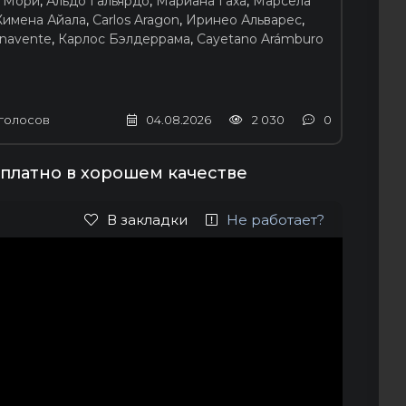
 Мори
,
Альдо Гальярдо
,
Мариана Гаха
,
Марсела
Химена Айала
,
Carlos Aragon
,
Иринео Альварес
,
enavente
,
Карлос Бэлдеррама
,
Cayetano Arámburo
голосов
04.08.2026
2 030
0
платно в хорошем качестве
В закладки
Не работает?