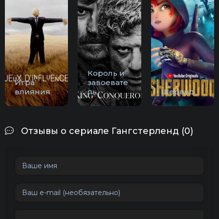
Король и
Игра
завоевате
влияния
ль
Шервуд
Отзывы о сериале Гангстерленд (0)