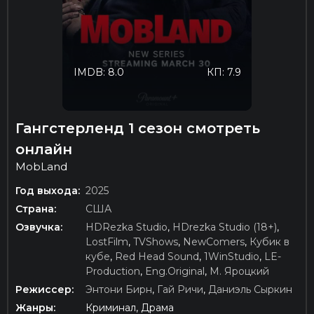
IMDB: 8.0
КП: 7.9
Гангстерленд 1 сезон смотреть
онлайн
MobLand
Год выхода:
2025
Страна:
США
Озвучка:
HDRezka Studio
,
HDrezka Studio (18+)
,
LostFilm
,
TVShows
,
NewComers
,
Кубик в
кубе
,
Red Head Sound
,
1WinStudio
,
LE-
Production
,
Eng.Original
,
М. Яроцкий
Режиссер:
Энтони Бирн
,
Гай Ричи
,
Даниэль Сыркин
Жанры:
Криминал, Драма