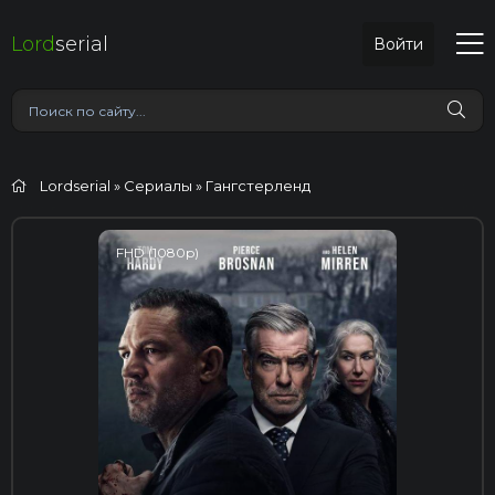
Lord
serial
Войти
Lordserial
»
Сериалы
» Гангстерленд
FHD (1080p)