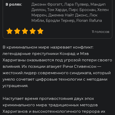
В ролях:
Джоэнн Фрогатт
,
Лара Пулвер
,
Мандип
Диллон
,
Том Харди
,
Пирс Броснан
,
Хелен
Миррен
,
Джемма Найт Джонс
,
Люк
Мэбли
,
Брэдли Тернер
,
Florian Rafuna
11
голосов
В криминальном мире назревает конфликт:
легендарные преступники Конрад и Мэв
Харриганы оказываются под угрозой потери своего
влияния. Их позиции атакует Ричи Стивенсон —
жестокий лидер современного синдиката, который
умело сочетает цифровые технологии с методами
устрашения.
Наступает время противостояния двух эпох
криминального мира: традиционных методов
Харриганов и высокотехнологичного террора их