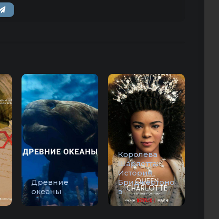
Королева
Шарлотта:
История
Древние
Бриджертоно
океаны
в