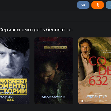
Сериалы смотреть бесплатно:
ереломные
оменты
стории
Завоеватели
Кодекс 632