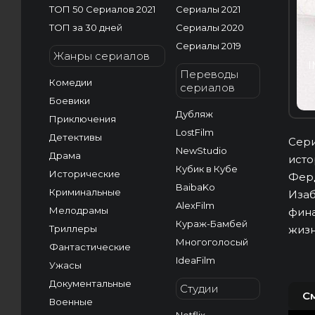
ТОП 50 Сериалов 2021
Сериалы 2021
ТОП за 30 дней
Сериалы 2020
Сериалы 2019
Жанры сериалов
I
Переводы
Комедии
сериалов
Боевики
Дубляж
Приключения
LostFilm
Детективы
Сери
NewStudio
Драма
исто
Кубик в Кубе
Исторические
Ферд
BaibaKo
Криминальные
Изаб
AlexFilm
Мелодрамы
фина
Кураж-Бамбей
Триллеры
жизн
Многоголосый
Фантастические
IdeaFilm
Ужасы
Документальные
Студии
С
Военные