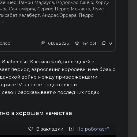
Хеннер
,
Рамон Мадаула
,
Родольфо Санчо
,
Хорди
ноа Сантамария
,
Серхио Перис-Менчета
,
Луис
лисабет Хелаберт
,
Андрес Эррера
,
Педро
нк
олос
01.08.2026
144 031
0
 Изабеллы I Кастильской, вошедшей в
вает период взросления королевы и ее брак с
ажданской войне между приверженцами
рике IV, а также подготовке и
сезон рассказывает о последних годах
тно в хорошем качестве
В закладки
Не работает?