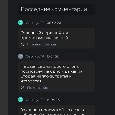
Последние комментарии
С
СергиусТР
08.05.26
Отличный сериал. Хотя
временами сказочный
Спецназ: Львица
С
СергиусТР
15.04.26
Первая серия просто огонь,
посмотрел на одном дыхании.
Вторая неплоха, третья и
четвертая
Покерфейс
С
СергиусТР
14.04.26
Закончил просмотр 1-го сезона,
забавно, буду смотреть дальше.