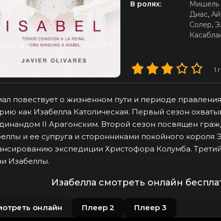
В ролях:
Мишель 
Диас
,
Ай
Солер
,
Э
Касабла
MDB: 8.3
КП: 7.7
1
г
ал повествует о жизненном пути и периоде правления
рию как Изабелла Католическая. Первый сезон охваты
инандом II Арагонским. Второй сезон посвящен гр
еллы и ее супруга и сторонниками покойного короля Эн
нсированию экспедиции Христофора Колумба. Третий 
и Изабеллы.
Изабелла смотреть онлайн беспла
мотреть онлайн
Плеер 2
Плеер 3