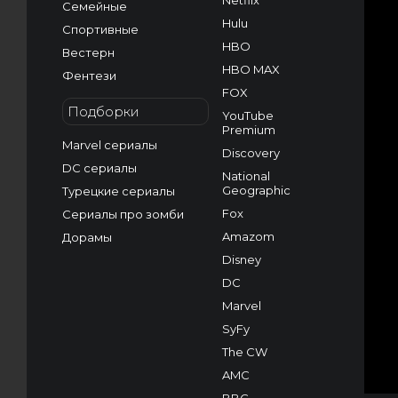
Netflix
Семейные
Hulu
Спортивные
HBO
Вестерн
HBO MAX
Фентези
FOX
Подборки
YouTube
Premium
Marvel сериалы
Discovery
DC сериалы
National
Geographic
Турецкие сериалы
Fox
Сериалы про зомби
Amazom
Дорамы
Disney
DC
Marvel
SyFy
The CW
AMC