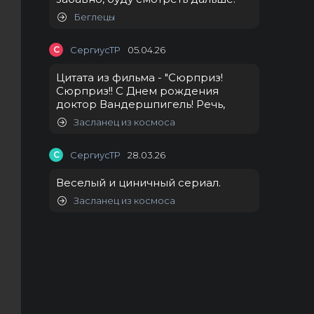
Беглецы
С
СергиусТР
05.04.26
Цитата из фильма - "Сюрприз!
Сюрприз!! С Днем рождения
доктор Вандершпигель! Речь,
Засланец из космоса
С
СергиусТР
28.03.26
Веселый и циничный сериал.
Засланец из космоса