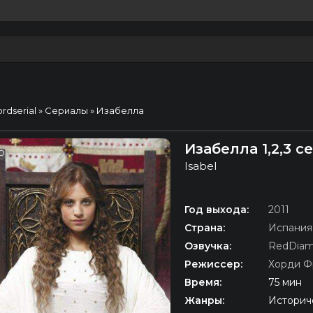
ordserial
»
Сериалы
» Изабелла
Изабелла 1,2,3 
D
Isabel
Год выхода:
2011
Страна:
Испания
Озвучка:
RedDiam
Режиссер:
Хорди Ф
Время:
75 мин
Жанры:
Историч