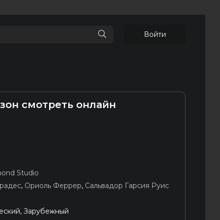
Войти
сезон смотреть онлайн
ond Studio
радес
,
Ориоль Феррер
,
Сальвадор Гарсия Руис
еский, Зарубежный