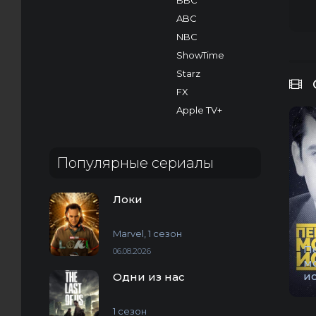
BBC
ABC
NBC
ShowTime
Starz
FX
Apple TV+
Популярные сериалы
Локи
Marvel, 1 сезон
П
06.08.2026
м
и
Одни из нас
1 сезон